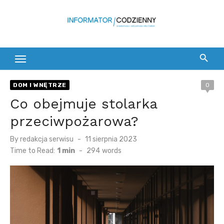
Skip
to
content
DOM I WNĘTRZE
0
Co obejmuje stolarka
przeciwpożarowa?
Posted
By
redakcja serwisu
11 sierpnia 2023
on
Time to Read:
1 min
-
294
words