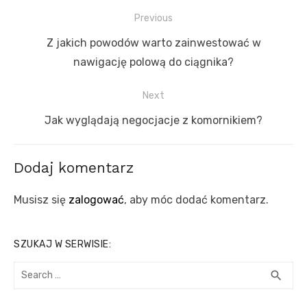
Nawigacja
Previous
wpisu
Previous
Z jakich powodów warto zainwestować w
post:
nawigację polową do ciągnika?
Next
Next
Jak wyglądają negocjacje z komornikiem?
post:
Dodaj komentarz
Musisz się
zalogować
, aby móc dodać komentarz.
SZUKAJ W SERWISIE:
Search
SEA
search
for: