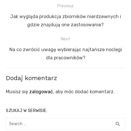
Nawigacja
Previous
wpisu
Previous
Jak wygląda produkcja zbiorników nierdzewnych i
post:
gdzie znajdują one zastosowanie?
Next
Next
Na co zwrócić uwagę wybierając najtańsze noclegi
post:
dla pracowników?
Dodaj komentarz
Musisz się
zalogować
, aby móc dodać komentarz.
SZUKAJ W SERWISIE:
Search
SEA
search
for: