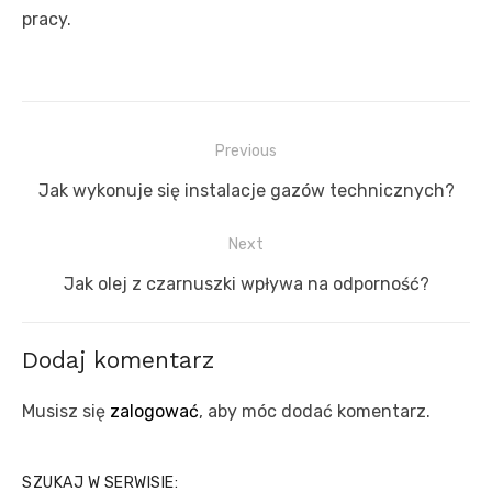
pracy.
Nawigacja
Previous
wpisu
Previous
Jak wykonuje się instalacje gazów technicznych?
post:
Next
Next
Jak olej z czarnuszki wpływa na odporność?
post:
Dodaj komentarz
Musisz się
zalogować
, aby móc dodać komentarz.
SZUKAJ W SERWISIE: