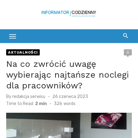
Skip
to
content
AKTUALNOŚCI
0
Na co zwrócić uwagę
wybierając najtańsze noclegi
dla pracowników?
Posted
By
redakcja serwisu
26 czerwca 2023
on
Time to Read:
2 min
-
326
words