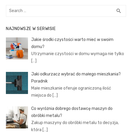
Search
SEA
search
for:
NAJNOWSZE W SERWISIE
Jakie środki czystości warto mieć w swoim
domu?
Utrzymanie czystości w domu wymaga nie tylko
[…]
Jaki odkurzacz wybrać do małego mieszkania?
Poradnik
Małe mieszkanie oferuje ograniczoną ilość
miejsca do
[…]
Co wyróżnia dobrego dostawcę maszyn do
obróbki metalu?
Zakup maszyny do obróbki metalu to decyzja,
która
[…]