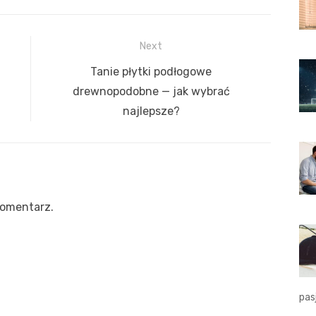
Next
Next
Tanie płytki podłogowe
post:
drewnopodobne — jak wybrać
najlepsze?
komentarz.
pas