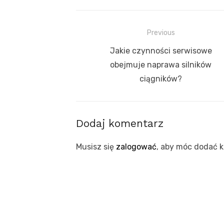
Nawigacja
Previous
wpisu
Previous
Jakie czynności serwisowe
post:
obejmuje naprawa silników
ciągników?
Dodaj komentarz
Musisz się
zalogować
, aby móc dodać 