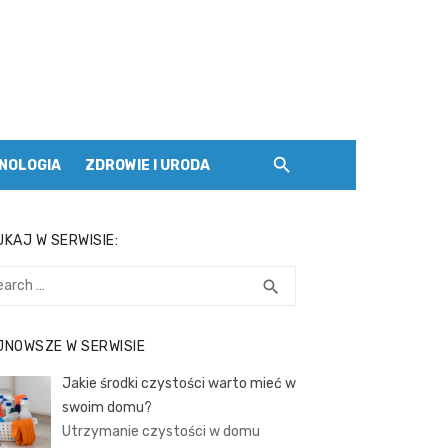
NOLOGIA
ZDROWIE I URODA
KAJ W SERWISIE:
rch
SEARCH
search
JNOWSZE W SERWISIE
Jakie środki czystości warto mieć w
swoim domu?
Utrzymanie czystości w domu