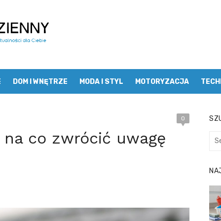
E
DOM I WNĘTRZE
MODA I STYL
MOTORYZACJA
TECH
SZU
0
 na co zwrócić uwagę
Sea
for:
NA