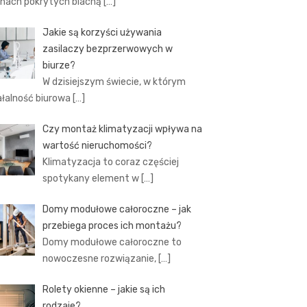
hach pokrytych blachą
[…]
Jakie są korzyści używania
zasilaczy bezprzerwowych w
biurze?
W dzisiejszym świecie, w którym
ałalność biurowa
[…]
Czy montaż klimatyzacji wpływa na
wartość nieruchomości?
Klimatyzacja to coraz częściej
spotykany element w
[…]
Domy modułowe całoroczne – jak
przebiega proces ich montażu?
Domy modułowe całoroczne to
nowoczesne rozwiązanie,
[…]
Rolety okienne – jakie są ich
rodzaje?