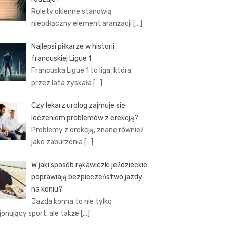
Rolety okienne stanowią
nieodłączny element aranżacji
[…]
Najlepsi piłkarze w historii
francuskiej Ligue 1
Francuska Ligue 1 to liga, która
przez lata zyskała
[…]
Czy lekarz urolog zajmuje się
leczeniem problemów z erekcją?
Problemy z erekcją, znane również
jako zaburzenia
[…]
W jaki sposób rękawiczki jeździeckie
poprawiają bezpieczeństwo jazdy
na koniu?
Jazda konna to nie tylko
jonujący sport, ale także
[…]