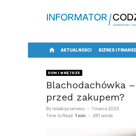
Skip
to
content
home
AKTUALNOŚCI
BIZNES I FINANS
DOM I WNĘTRZE
Blachodachówka –
przed zakupem?
Posted
By
redakcja serwisu
1 marca 2023
on
Time to Read:
1 min
-
281
words