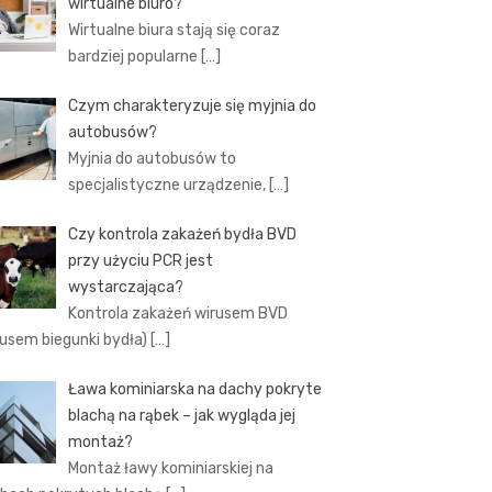
wirtualne biuro?
Wirtualne biura stają się coraz
bardziej popularne
[…]
Czym charakteryzuje się myjnia do
autobusów?
Myjnia do autobusów to
specjalistyczne urządzenie,
[…]
Czy kontrola zakażeń bydła BVD
przy użyciu PCR jest
wystarczająca?
Kontrola zakażeń wirusem BVD
rusem biegunki bydła)
[…]
Ława kominiarska na dachy pokryte
blachą na rąbek – jak wygląda jej
montaż?
Montaż ławy kominiarskiej na