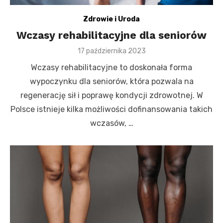
Zdrowie i Uroda
Wczasy rehabilitacyjne dla seniorów
Posted
17 października 2023
on
Wczasy rehabilitacyjne to doskonała forma
wypoczynku dla seniorów, która pozwala na
regenerację sił i poprawę kondycji zdrowotnej. W
Polsce istnieje kilka możliwości dofinansowania takich
wczasów, …