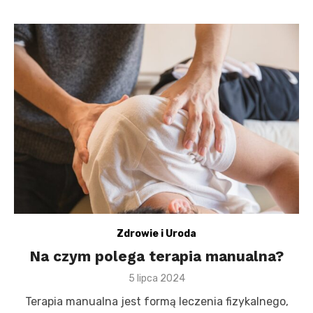
Zdrowie i Uroda
Na czym polega terapia manualna?
Posted
5 lipca 2024
on
Terapia manualna jest formą leczenia fizykalnego,