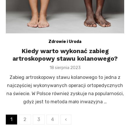
Zdrowie i Uroda
Kiedy warto wykonać zabieg
artroskopowy stawu kolanowego?
Posted
18 sierpnia 2023
on
Zabieg artroskopowy stawu kolanowego to jedna z
najczęściej wykonywanych operacji ortopedycznych
na świecie. W Polsce również zyskuje na popularności,
gdyż jest to metoda mało inwazyjna …
Stronicowanie
1
2
3
4
‹
wpisów