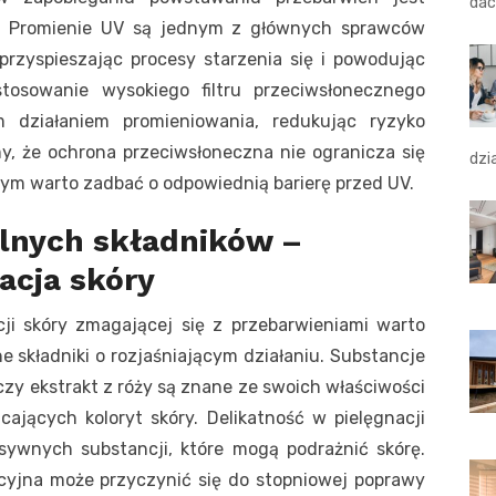
dac
a. Promienie UV są jednym z głównych sprawców
przyspieszając procesy starzenia się i powodując
tosowanie wysokiego filtru przeciwsłonecznego
m działaniem promieniowania, redukując ryzyko
y, że ochrona przeciwsłoneczna nie ogranicza się
dzi
owym warto zadbać o odpowiednią barierę przed UV.
lnych składników –
acja skóry
ji skóry zmagającej się z przebarwieniami warto
ne składniki o rozjaśniającym działaniu. Substancje
czy ekstrakt z róży są znane ze swoich właściwości
cających koloryt skóry. Delikatność w pielęgnacji
sywnych substancji, które mogą podrażnić skórę.
cyjna może przyczynić się do stopniowej poprawy