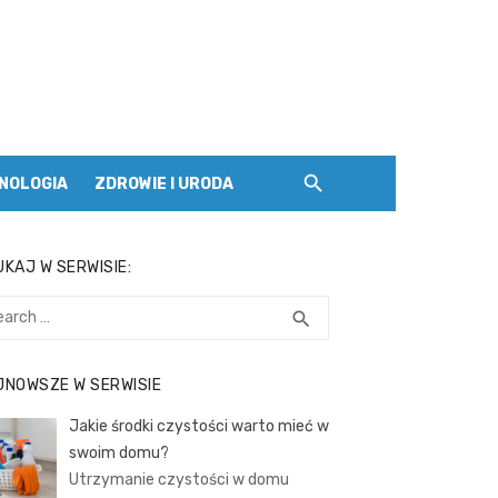
NOLOGIA
ZDROWIE I URODA
KAJ W SERWISIE:
rch
SEARCH
search
JNOWSZE W SERWISIE
Jakie środki czystości warto mieć w
swoim domu?
Utrzymanie czystości w domu