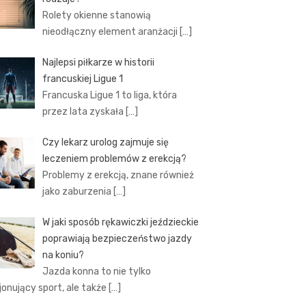
Rolety okienne stanowią
nieodłączny element aranżacji
[…]
Najlepsi piłkarze w historii
francuskiej Ligue 1
Francuska Ligue 1 to liga, która
przez lata zyskała
[…]
Czy lekarz urolog zajmuje się
leczeniem problemów z erekcją?
Problemy z erekcją, znane również
jako zaburzenia
[…]
W jaki sposób rękawiczki jeździeckie
poprawiają bezpieczeństwo jazdy
na koniu?
Jazda konna to nie tylko
jonujący sport, ale także
[…]