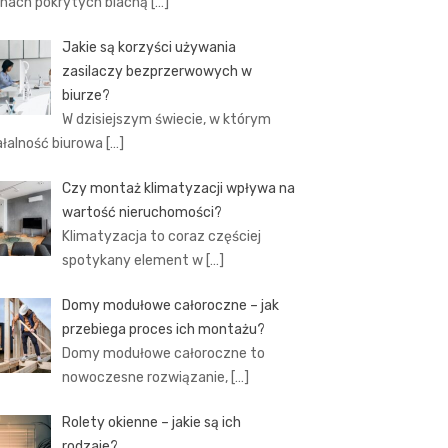
hach pokrytych blachą
[…]
Jakie są korzyści używania
zasilaczy bezprzerwowych w
biurze?
W dzisiejszym świecie, w którym
ałalność biurowa
[…]
Czy montaż klimatyzacji wpływa na
wartość nieruchomości?
Klimatyzacja to coraz częściej
spotykany element w
[…]
Domy modułowe całoroczne – jak
przebiega proces ich montażu?
Domy modułowe całoroczne to
nowoczesne rozwiązanie,
[…]
Rolety okienne – jakie są ich
rodzaje?