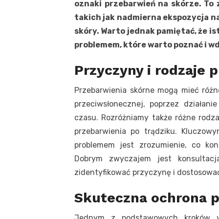
oznaki przebarwień na skórze. To 
takich jak nadmierna ekspozycja na
skóry. Warto jednak pamiętać, że i
problemem, które warto poznać i w
Przyczyny i rodzaje 
Przebarwienia skórne mogą mieć różn
przeciwsłonecznej, poprzez działa
czasu. Rozróżniamy także różne rodzaj
przebarwienia po trądziku. Kluczo
problemem jest zrozumienie, co kon
Dobrym zwyczajem jest konsultacja
zidentyfikować przyczynę i dostosować
Skuteczna ochrona 
Jednym z podstawowych kroków w 