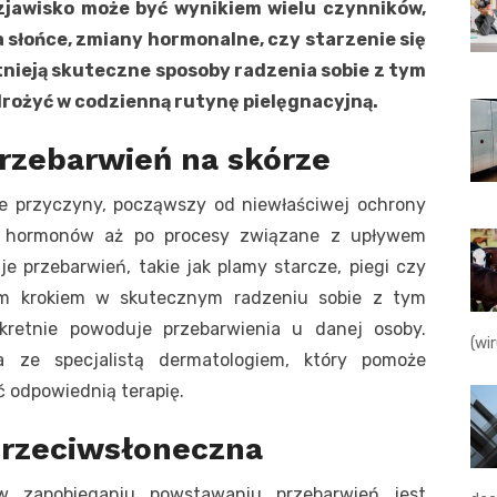
zjawisko może być wynikiem wielu czynników,
 słońce, zmiany hormonalne, czy starzenie się
stnieją skuteczne sposoby radzenia sobie z tym
drożyć w codzienną rutynę pielęgnacyjną.
przebarwień na skórze
e przyczyny, począwszy od niewłaściwej ochrony
nie hormonów aż po procesy związane z upływem
e przebarwień, takie jak plamy starcze, piegi czy
wym krokiem w skutecznym radzeniu sobie z tym
kretnie powoduje przebarwienia u danej osoby.
(wi
 ze specjalistą dermatologiem, który pomoże
 odpowiednią terapię.
przeciwsłoneczna
zapobieganiu powstawaniu przebarwień jest