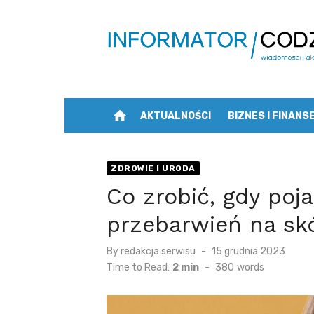
Skip
to
content
home
AKTUALNOŚCI
BIZNES I FINANS
ZDROWIE I URODA
Co zrobić, gdy poj
przebarwień na sk
Posted
By
redakcja serwisu
15 grudnia 2023
on
Time to Read:
2 min
-
380
words