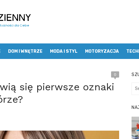
E
DOM I WNĘTRZE
MODA I STYL
MOTORYZACJA
TECH
SZU
0
awią się pierwsze oznaki
Sea
for:
órze?
NA