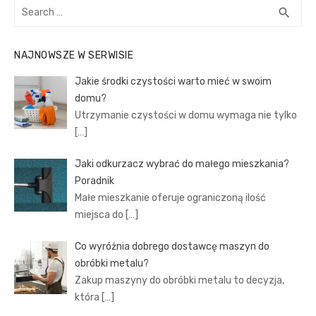
Search
SEA
search
for:
NAJNOWSZE W SERWISIE
Jakie środki czystości warto mieć w swoim
domu?
Utrzymanie czystości w domu wymaga nie tylko
[…]
Jaki odkurzacz wybrać do małego mieszkania?
Poradnik
Małe mieszkanie oferuje ograniczoną ilość
miejsca do
[…]
Co wyróżnia dobrego dostawcę maszyn do
obróbki metalu?
Zakup maszyny do obróbki metalu to decyzja,
która
[…]