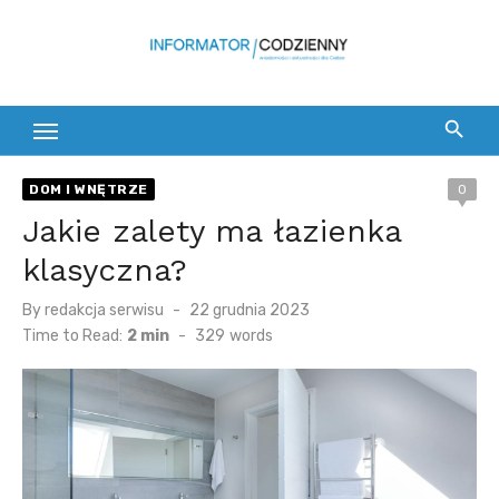
Skip
to
content
DOM I WNĘTRZE
0
Jakie zalety ma łazienka
klasyczna?
Posted
By
redakcja serwisu
22 grudnia 2023
on
Time to Read:
2 min
-
329
words