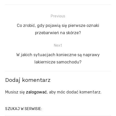
Nawigacja
Previous
wpisu
Previous
Co zrobić, gdy pojawią się pierwsze oznaki
post:
przebarwień na skórze?
Next
Next
W jakich sytuacjach konieczne są naprawy
post:
lakiernicze samochodu?
Dodaj komentarz
Musisz się
zalogować
, aby móc dodać komentarz.
SZUKAJ W SERWISIE: