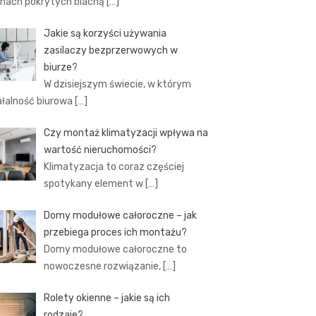
hach pokrytych blachą
[…]
Jakie są korzyści używania
zasilaczy bezprzerwowych w
biurze?
W dzisiejszym świecie, w którym
ałalność biurowa
[…]
Czy montaż klimatyzacji wpływa na
wartość nieruchomości?
Klimatyzacja to coraz częściej
spotykany element w
[…]
Domy modułowe całoroczne – jak
przebiega proces ich montażu?
Domy modułowe całoroczne to
nowoczesne rozwiązanie,
[…]
Rolety okienne – jakie są ich
rodzaje?