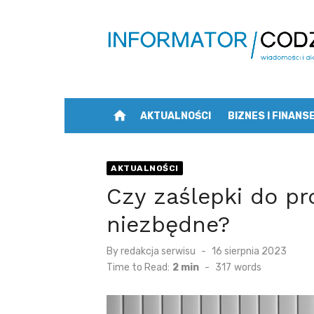
Skip
to
content
home
AKTUALNOŚCI
BIZNES I FINANS
AKTUALNOŚCI
Czy zaślepki do pr
niezbędne?
Posted
By
redakcja serwisu
16 sierpnia 2023
on
Time to Read:
2 min
-
317
words