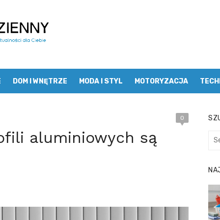
E
DOM I WNĘTRZE
MODA I STYL
MOTORYZACJA
TECH
SZU
0
ofili aluminiowych są
Sea
for:
NA