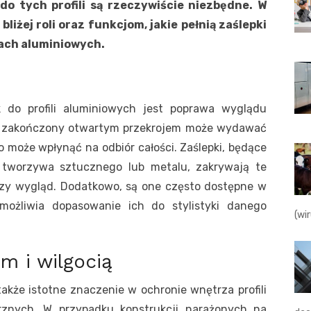
 do tych profili są rzeczywiście niezbędne. W
liżej roli oraz funkcjom, jakie pełnią zaślepki
lach aluminiowych.
do profili aluminiowych jest poprawa wyglądu
owy zakończony otwartym przekrojem może wydawać
co może wpłynąć na odbiór całości. Zaślepki, będące
tworzywa sztucznego lub metalu, zakrywają te
szy wygląd. Dodatkowo, są one często dostępne w
umożliwia dopasowanie ich do stylistyki danego
(wi
 i wilgocią
także istotne znaczenie w ochronie wnętrza profili
rznych. W przypadku konstrukcji narażonych na