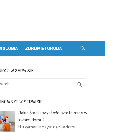
NOLOGIA
ZDROWIE I URODA
KAJ W SERWISIE:
rch
SEARCH
search
JNOWSZE W SERWISIE
Jakie środki czystości warto mieć w
swoim domu?
Utrzymanie czystości w domu