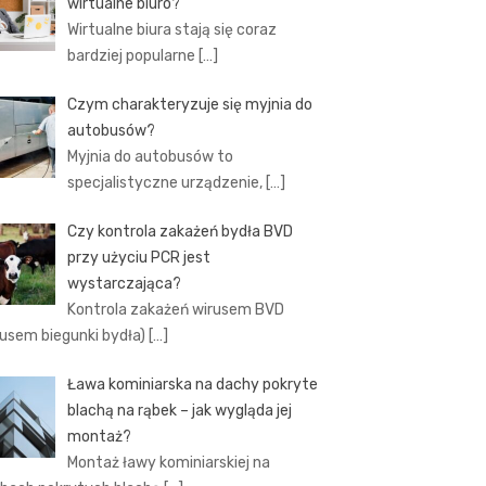
wirtualne biuro?
Wirtualne biura stają się coraz
bardziej popularne
[…]
Czym charakteryzuje się myjnia do
autobusów?
Myjnia do autobusów to
specjalistyczne urządzenie,
[…]
Czy kontrola zakażeń bydła BVD
przy użyciu PCR jest
wystarczająca?
Kontrola zakażeń wirusem BVD
rusem biegunki bydła)
[…]
Ława kominiarska na dachy pokryte
blachą na rąbek – jak wygląda jej
montaż?
Montaż ławy kominiarskiej na