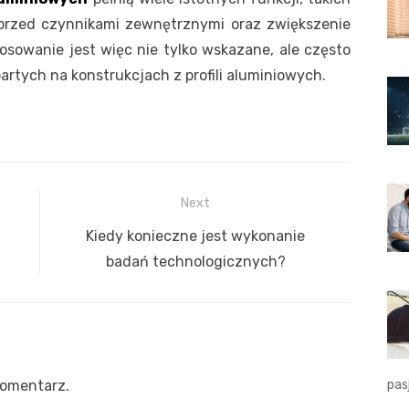
u przed czynnikami zewnętrznymi oraz zwiększenie
sowanie jest więc nie tylko wskazane, ale często
rtych na konstrukcjach z profili aluminiowych.
Next
Next
Kiedy konieczne jest wykonanie
post:
badań technologicznych?
pas
komentarz.