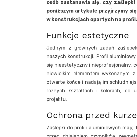
osób zastanawia się, czy zaślepki
poniższym artykule przyjrzymy się b
w konstrukcjach opartych na profi
Funkcje estetyczne
Jednym z głównych zadań zaślepek 
naszych konstrukcji. Profil alumini
się nieestetyczny i nieprofesjonalny, 
niewielkim elementem wykonanym z 
otwarte końce i nadają im schludniej
różnych kształtach i kolorach, co 
projektu.
Ochrona przed kurzem
Zaślepki do profili aluminiowych mają 
przed działaniem czynników zewnęt