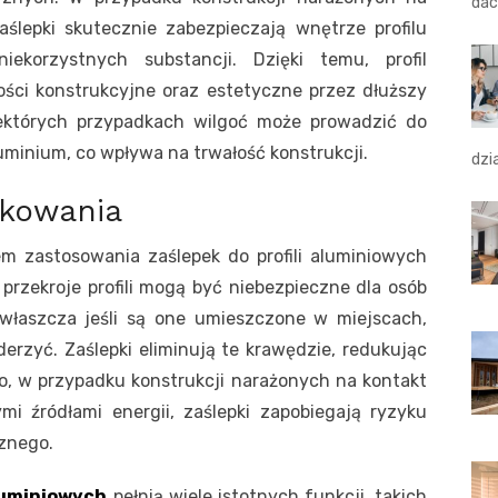
dac
aślepki skutecznie zabezpieczają wnętrze profilu
ekorzystnych substancji. Dzięki temu, profil
ści konstrukcyjne oraz estetyczne przez dłuższy
iektórych przypadkach wilgoć może prowadzić do
uminium, co wpływa na trwałość konstrukcji.
dzi
tkowania
m zastosowania zaślepek do profili aluminiowych
przekroje profili mogą być niebezpieczne dla osób
właszcza jeśli są one umieszczone w miejscach,
erzyć. Zaślepki eliminują te krawędzie, redukując
o, w przypadku konstrukcji narażonych na kontakt
i źródłami energii, zaślepki zapobiegają ryzyku
znego.
aluminiowych
pełnią wiele istotnych funkcji, takich