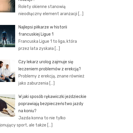
Rolety okienne stanowią
nieodłączny element aranżacji
[…]
Najlepsi piłkarze w historii
francuskiej Ligue 1
Francuska Ligue 1 to liga, która
przez lata zyskała
[…]
Czy lekarz urolog zajmuje się
leczeniem problemów z erekcją?
Problemy z erekcją, znane również
jako zaburzenia
[…]
W jaki sposób rękawiczki jeździeckie
poprawiają bezpieczeństwo jazdy
na koniu?
Jazda konna to nie tylko
jonujący sport, ale także
[…]