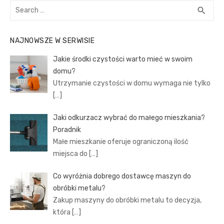
Search
SEA
search
for:
NAJNOWSZE W SERWISIE
Jakie środki czystości warto mieć w swoim
domu?
Utrzymanie czystości w domu wymaga nie tylko
[…]
Jaki odkurzacz wybrać do małego mieszkania?
Poradnik
Małe mieszkanie oferuje ograniczoną ilość
miejsca do
[…]
Co wyróżnia dobrego dostawcę maszyn do
obróbki metalu?
Zakup maszyny do obróbki metalu to decyzja,
która
[…]