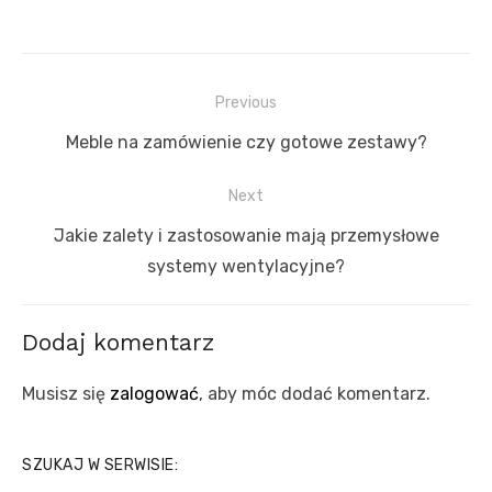
Nawigacja
Previous
wpisu
Previous
Meble na zamówienie czy gotowe zestawy?
post:
Next
Next
Jakie zalety i zastosowanie mają przemysłowe
post:
systemy wentylacyjne?
Dodaj komentarz
Musisz się
zalogować
, aby móc dodać komentarz.
SZUKAJ W SERWISIE: