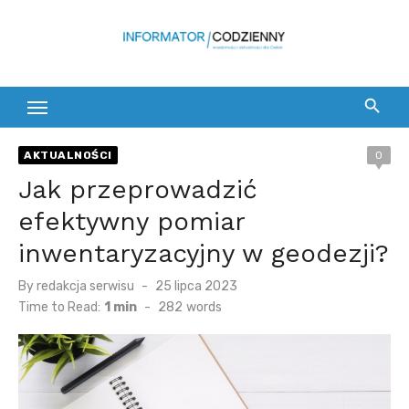
Skip
to
content
AKTUALNOŚCI
0
Jak przeprowadzić
efektywny pomiar
inwentaryzacyjny w geodezji?
Posted
By
redakcja serwisu
25 lipca 2023
on
Time to Read:
1 min
-
282
words