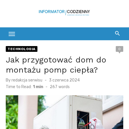
Skip
to
content
TECHNOLOGIA
0
Jak przygotować dom do
montażu pomp ciepła?
Posted
By
redakcja serwisu
3 czerwca 2024
on
Time to Read:
1 min
-
267
words