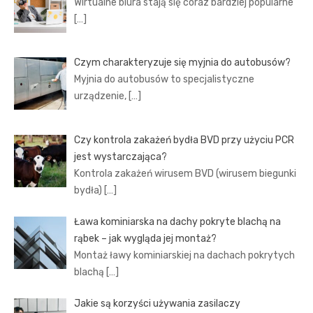
Wirtualne biura stają się coraz bardziej popularne
[…]
Czym charakteryzuje się myjnia do autobusów?
Myjnia do autobusów to specjalistyczne
urządzenie,
[…]
Czy kontrola zakażeń bydła BVD przy użyciu PCR
jest wystarczająca?
Kontrola zakażeń wirusem BVD (wirusem biegunki
bydła)
[…]
Ława kominiarska na dachy pokryte blachą na
rąbek – jak wygląda jej montaż?
Montaż ławy kominiarskiej na dachach pokrytych
blachą
[…]
Jakie są korzyści używania zasilaczy