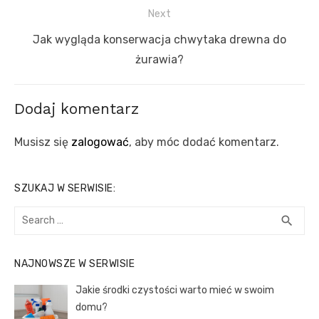
Next
Next
Jak wygląda konserwacja chwytaka drewna do
post:
żurawia?
Dodaj komentarz
Musisz się
zalogować
, aby móc dodać komentarz.
SZUKAJ W SERWISIE:
Search
SEA
search
for:
NAJNOWSZE W SERWISIE
Jakie środki czystości warto mieć w swoim
domu?