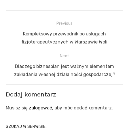
Nawigacja
Previous
wpisu
Previous
Kompleksowy przewodnik po usługach
post:
fizjoterapeutycznych w Warszawie Woli
Next
Next
Dlaczego biznesplan jest ważnym elementem
post:
zakładania własnej działalności gospodarczej?
Dodaj komentarz
Musisz się
zalogować
, aby móc dodać komentarz.
SZUKAJ W SERWISIE: