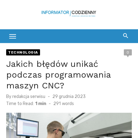
Skip
to
content
TECHNOLOGIA
0
Jakich błędów unikać
podczas programowania
maszyn CNC?
Posted
By
redakcja serwisu
29 grudnia 2023
on
Time to Read:
1 min
-
291
words