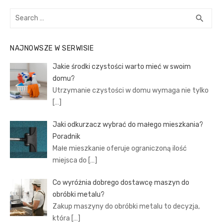
Search
SEA
search
for:
NAJNOWSZE W SERWISIE
Jakie środki czystości warto mieć w swoim
domu?
Utrzymanie czystości w domu wymaga nie tylko
[…]
Jaki odkurzacz wybrać do małego mieszkania?
Poradnik
Małe mieszkanie oferuje ograniczoną ilość
miejsca do
[…]
Co wyróżnia dobrego dostawcę maszyn do
obróbki metalu?
Zakup maszyny do obróbki metalu to decyzja,
która
[…]