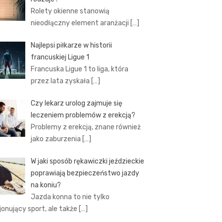
Rolety okienne stanowią
nieodłączny element aranżacji
[…]
Najlepsi piłkarze w historii
francuskiej Ligue 1
Francuska Ligue 1 to liga, która
przez lata zyskała
[…]
Czy lekarz urolog zajmuje się
leczeniem problemów z erekcją?
Problemy z erekcją, znane również
jako zaburzenia
[…]
W jaki sposób rękawiczki jeździeckie
poprawiają bezpieczeństwo jazdy
na koniu?
Jazda konna to nie tylko
jonujący sport, ale także
[…]