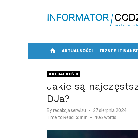
Skip
to
content
home
AKTUALNOŚCI
BIZNES I FINANS
AKTUALNOŚCI
Jakie są najczęsts
DJa?
Posted
By
redakcja serwisu
27 sierpnia 2024
on
Time to Read:
2 min
-
406
words