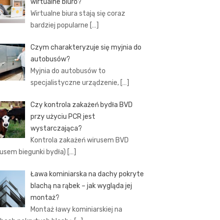
wirtualne biuro?
Wirtualne biura stają się coraz
bardziej popularne
[…]
Czym charakteryzuje się myjnia do
autobusów?
Myjnia do autobusów to
specjalistyczne urządzenie,
[…]
Czy kontrola zakażeń bydła BVD
przy użyciu PCR jest
wystarczająca?
Kontrola zakażeń wirusem BVD
rusem biegunki bydła)
[…]
Ława kominiarska na dachy pokryte
blachą na rąbek – jak wygląda jej
montaż?
Montaż ławy kominiarskiej na