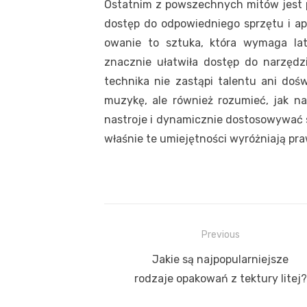
Ostatnim z powszechnych mitów jest 
dostęp do odpowiedniego sprzętu i ap
owanie to sztuka, która wymaga lat p
znacznie ułatwiła dostęp do narzędz
technika nie zastąpi talentu ani doś
muzykę, ale również rozumieć, jak na
nastroje i dynamicznie dostosowywać s
właśnie te umiejętności wyróżniają p
Nawigacja
Previous
wpisu
Previous
Jakie są najpopularniejsze
post:
rodzaje opakowań z tektury litej?