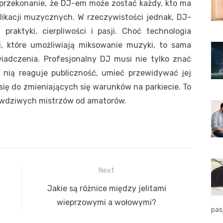
przekonanie, że DJ-em może zostać każdy, kto ma
likacji muzycznych. W rzeczywistości jednak, DJ-
raktyki, cierpliwości i pasji. Choć technologia
i, które umożliwiają miksowanie muzyki, to sama
wiadczenia. Profesjonalny DJ musi nie tylko znać
 nią reaguje publiczność, umieć przewidywać jej
ię do zmieniających się warunków na parkiecie. To
rawdziwych mistrzów od amatorów.
Next
Next
Jakie są różnice między jelitami
post:
wieprzowymi a wołowymi?
pas