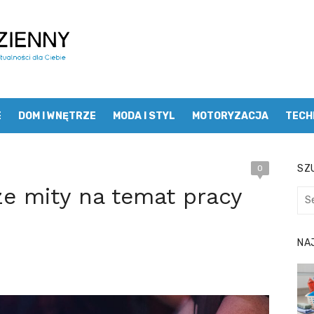
E
DOM I WNĘTRZE
MODA I STYL
MOTORYZACJA
TECH
SZU
0
ze mity na temat pracy
Sea
for:
NA