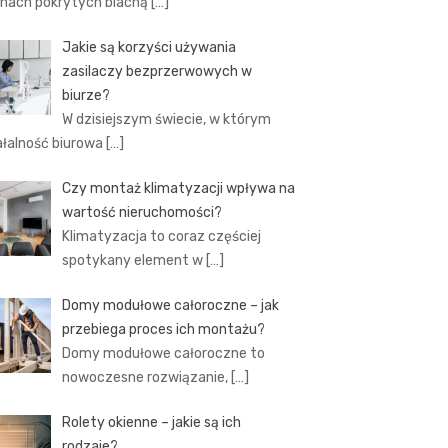
hach pokrytych blachą
[…]
Jakie są korzyści używania
zasilaczy bezprzerwowych w
biurze?
W dzisiejszym świecie, w którym
ałalność biurowa
[…]
Czy montaż klimatyzacji wpływa na
wartość nieruchomości?
Klimatyzacja to coraz częściej
spotykany element w
[…]
Domy modułowe całoroczne – jak
przebiega proces ich montażu?
Domy modułowe całoroczne to
nowoczesne rozwiązanie,
[…]
Rolety okienne – jakie są ich
rodzaje?