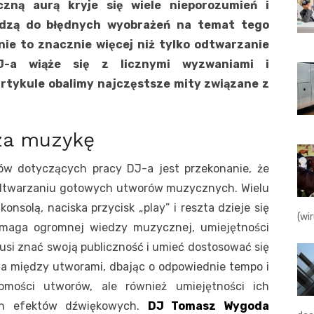
zną aurą kryje się wiele nieporozumień i
adzą do błędnych wyobrażeń na temat tego
ie to znacznie więcej niż tylko odtwarzanie
J-a wiąże się z licznymi wyzwaniami i
artykule obalimy najczęstsze mity związane z
cza muzykę
w dotyczących pracy DJ-a jest przekonanie, że
 odtwarzaniu gotowych utworów muzycznych. Wielu
onsolą, naciska przycisk „play” i reszta dzieje się
(wi
ymaga ogromnej wiedzy muzycznej, umiejętności
si znać swoją publiczność i umieć dostosować się
cia między utworami, dbając o odpowiednie tempo i
omości utworów, ale również umiejętności ich
ch efektów dźwiękowych.
DJ Tomasz Wygoda