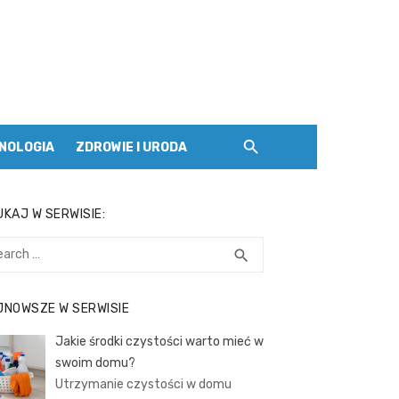
NOLOGIA
ZDROWIE I URODA
KAJ W SERWISIE:
rch
SEARCH
search
JNOWSZE W SERWISIE
Jakie środki czystości warto mieć w
swoim domu?
Utrzymanie czystości w domu