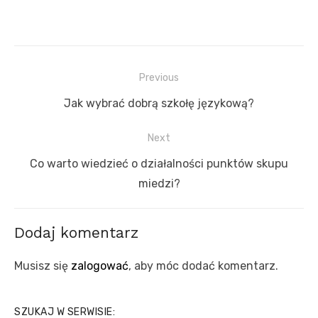
Nawigacja
Previous
wpisu
Previous
Jak wybrać dobrą szkołę językową?
post:
Next
Next
Co warto wiedzieć o działalności punktów skupu
post:
miedzi?
Dodaj komentarz
Musisz się
zalogować
, aby móc dodać komentarz.
SZUKAJ W SERWISIE: