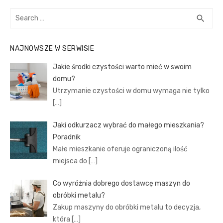
Search
SEA
search
for:
NAJNOWSZE W SERWISIE
Jakie środki czystości warto mieć w swoim
domu?
Utrzymanie czystości w domu wymaga nie tylko
[…]
Jaki odkurzacz wybrać do małego mieszkania?
Poradnik
Małe mieszkanie oferuje ograniczoną ilość
miejsca do
[…]
Co wyróżnia dobrego dostawcę maszyn do
obróbki metalu?
Zakup maszyny do obróbki metalu to decyzja,
która
[…]