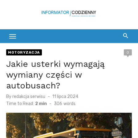
Skip
to
content
MOTORYZACJA
0
Jakie usterki wymagają
wymiany części w
autobusach?
Posted
By
redakcja serwisu
11 lipca 2024
on
Time to Read:
2 min
-
306
words