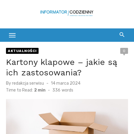
Skip
to
content
AKTUALNOŚCI
0
Kartony klapowe – jakie są
ich zastosowania?
Posted
By
redakcja serwisu
14 marca 2024
on
Time to Read:
2 min
-
336
words