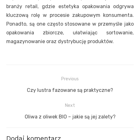
branży retail, gdzie estetyka opakowania odgrywa
kluczową rolę w procesie zakupowym konsumenta.
Ponadto, są one często stosowane w przemyśle jako
opakowania zbiorcze, ułatwiając sortowanie,
magazynowanie oraz dystrybucję produktów.
Nawigacja
Previous
wpisu
Previous
Czy lustra fazowane są praktyczne?
post:
Next
Next
Oliwa z oliwek BIO – jakie są jej zalety?
post:
Dodaj komentarz