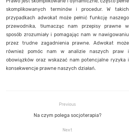
Prawo jest skomplikowane i dynamiczne, często pełne
skomplikowanych terminów i procedur. W takich
przypadkach adwokat może pełnić funkcję naszego
przewodnika, tłumacząc nam przepisy prawne w
sposób zrozumiały i pomagając nam w nawigowaniu
przez trudne zagadnienia prawne. Adwokat może
również pomóc nam w analizie naszych praw i
obowiązków oraz wskazać nam potencjalne ryzyka i
konsekwencje prawne naszych działań.
Nawigacja
Previous
wpisu
Previous
Na czym polega socjoterapia?
post:
Next