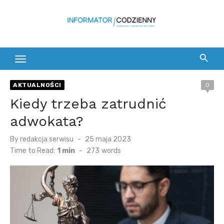
Skip
to
content
AKTUALNOŚCI
0
Kiedy trzeba zatrudnić
adwokata?
Posted
By
redakcja serwisu
25 maja 2023
on
Time to Read:
1 min
-
273
words