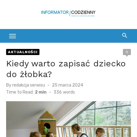
Skip
to
content
AKTUALNOŚCI
0
Kiedy warto zapisać dziecko
do żłobka?
Posted
By
redakcja serwisu
25 marca 2024
on
Time to Read:
2 min
-
336
words