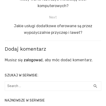
post:
komputerowych?
Next
Next
Jakie usługi dodatkowe oferowane są przez
post:
wypożyczalnie przyczep i lawet?
Dodaj komentarz
Musisz się
zalogować
, aby móc dodać komentarz.
SZUKAJ W SERWISIE:
Search
SEA
search
for:
NAJNOWSZE W SERWISIE