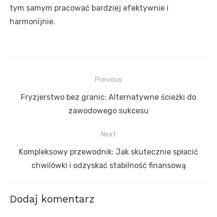
tym samym pracować bardziej efektywnie i
harmonijnie.
Nawigacja
Previous
wpisu
Previous
Fryzjerstwo bez granic: Alternatywne ścieżki do
post:
zawodowego sukcesu
Next
Next
Kompleksowy przewodnik: Jak skutecznie spłacić
post:
chwilówki i odzyskać stabilność finansową
Dodaj komentarz