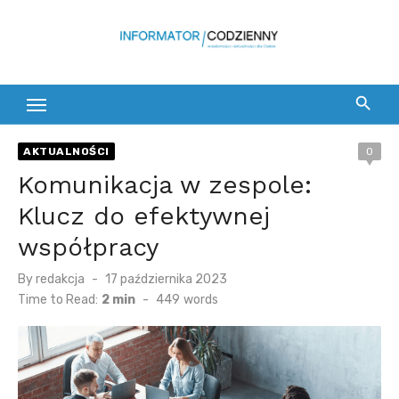
Skip
to
content
AKTUALNOŚCI
0
Komunikacja w zespole:
Klucz do efektywnej
współpracy
Posted
By
redakcja
17 października 2023
on
Time to Read:
2 min
-
449
words