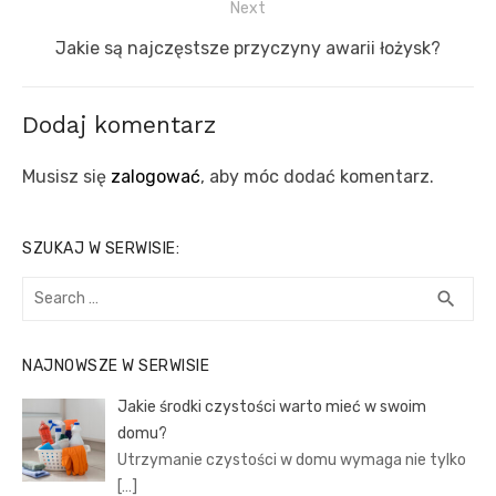
Next
Next
Jakie są najczęstsze przyczyny awarii łożysk?
post:
Dodaj komentarz
Musisz się
zalogować
, aby móc dodać komentarz.
SZUKAJ W SERWISIE:
Search
SEA
search
for:
NAJNOWSZE W SERWISIE
Jakie środki czystości warto mieć w swoim
domu?
Utrzymanie czystości w domu wymaga nie tylko
[…]