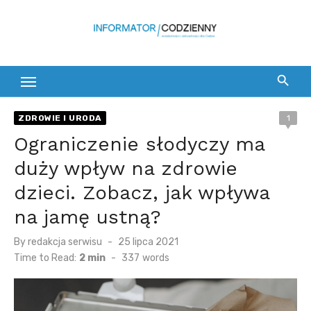
Skip
to
content
ZDROWIE I URODA
1
Ograniczenie słodyczy ma
duży wpływ na zdrowie
dzieci. Zobacz, jak wpływa
na jamę ustną?
Posted
By
redakcja serwisu
25 lipca 2021
on
Time to Read:
2 min
-
337
words