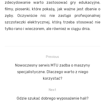
zdecydowanie warto zastosować gry edukacyjne,
filmy, piosenki, które pokażą, jak ważne jest dbanie o
zęby. Oczywiście nic nie zastąpi profesjonalnej
szczoteczki elektrycznej, którą trzeba stosować nie
tylko rano i wieczorem, ale również w ciągu dnia.
Nawigacja
Previous
wpisu
Previous
Nowoczesny serwis MTU zadba o maszyny
post:
specjalistyczne. Dlaczego warto z niego
korzystać?
Next
Next
Gdzie szukać dobrego wyposażenie hali?
post: