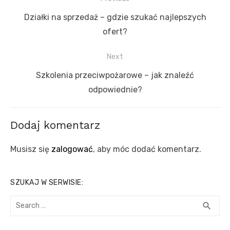
wpisu
Previous
Działki na sprzedaż – gdzie szukać najlepszych
post:
ofert?
Next
Next
Szkolenia przeciwpożarowe – jak znaleźć
post:
odpowiednie?
Dodaj komentarz
Musisz się
zalogować
, aby móc dodać komentarz.
SZUKAJ W SERWISIE:
Search
SEA
search
for: