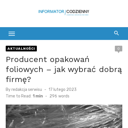
Skip
to
content
AKTUALNOŚCI
0
Producent opakowań
foliowych – jak wybrać dobrą
firmę?
Posted
By
redakcja serwisu
17 lutego 2023
on
Time to Read:
1 min
-
296
words