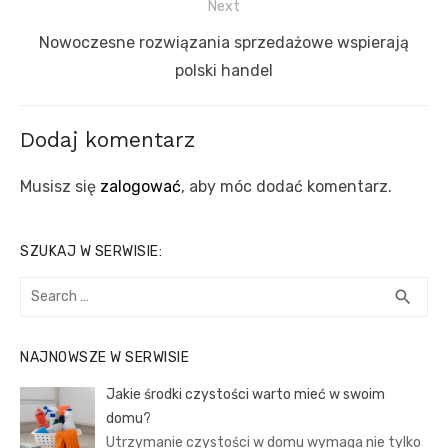
Next
Next
Nowoczesne rozwiązania sprzedażowe wspierają
post:
polski handel
Dodaj komentarz
Musisz się
zalogować
, aby móc dodać komentarz.
SZUKAJ W SERWISIE:
Search
SEA
search
for:
NAJNOWSZE W SERWISIE
Jakie środki czystości warto mieć w swoim
domu?
Utrzymanie czystości w domu wymaga nie tylko