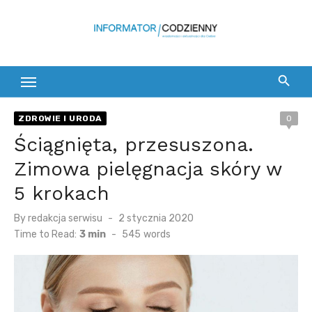
Skip
to
content
ZDROWIE I URODA
0
Ściągnięta, przesuszona.
Zimowa pielęgnacja skóry w
5 krokach
Posted
By
redakcja serwisu
2 stycznia 2020
on
Time to Read:
3 min
-
545
words