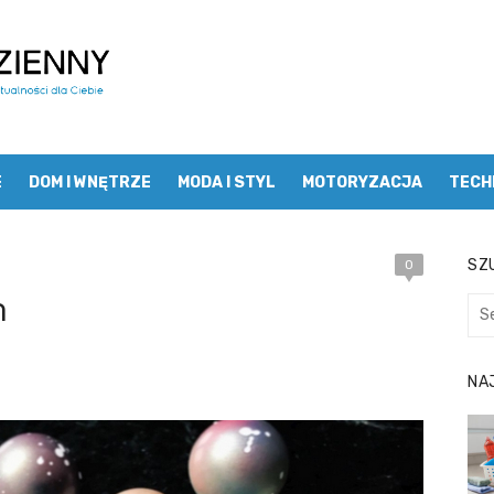
E
DOM I WNĘTRZE
MODA I STYL
MOTORYZACJA
TECH
SZU
0
m
Sea
for:
NA