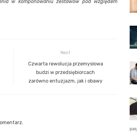
czenia w komponowaniu zestawów pod względem
Next
Next
Czwarta rewolucja przemysłowa
post:
budzi w przedsiębiorcach
zarówno entuzjazm, jak i obawy
komentarz.
pas