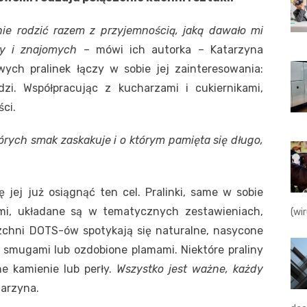
ie rodzić razem z przyjemnością, jaką dawało mi
ny i znajomych
– mówi ich autorka – Katarzyna
ych pralinek łączy w sobie jej zainteresowania:
zi. Współpracując z kucharzami i cukiernikami,
ci.
órych smak zaskakuje i o którym pamięta się długo,
 jej już osiągnąć ten cel. Pralinki, same w sobie
mi, układane są w tematycznych zestawieniach,
(wi
chni DOTS-ów spotykają się naturalne, nasycone
smugami lub ozdobione plamami. Niektóre praliny
e kamienie lub perły.
Wszystko jest ważne, każdy
tarzyna.