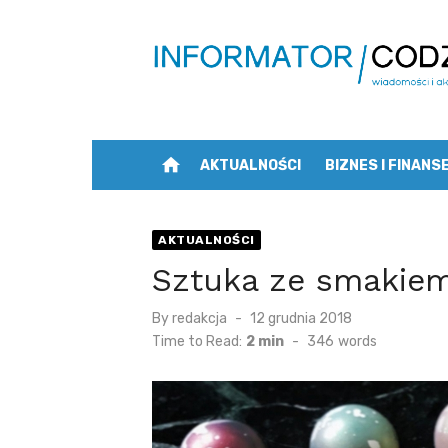
Skip
to
content
home
AKTUALNOŚCI
BIZNES I FINANS
AKTUALNOŚCI
Sztuka ze smakie
Posted
By
redakcja
12 grudnia 2018
on
Time to Read:
2 min
-
346
words