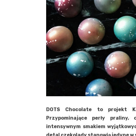
DOTS Chocolate to projekt Ka
Przypominające perły praliny, 
intensywnym smakiem wyjątkowyc
detal czekolady stanowią jedyne w 