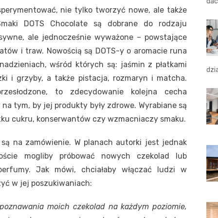
dac
ksperymentować, nie tylko tworzyć nowe, ale także
 Smaki DOTS Chocolate są dobrane do rodzaju
ensywne, ale jednocześnie wyważone – powstające
iatów i traw. Nowością są DOTS-y o aromacie runa
nadzieniach, wśród których są: jaśmin z płatkami
dzi
ki i grzyby, a także pistacja, rozmaryn i matcha.
rzesłodzone, to zdecydowanie kolejna cecha
y na tym, by jej produkty były zdrowe. Wyrabiane są
atku cukru, konserwantów czy wzmacniaczy smaku.
ą na zamówienie. W planach autorki jest jednak
goście mogliby próbować nowych czekolad lub
erfumy. Jak mówi, chciałaby włączać ludzi w
zyć w jej poszukiwaniach:
z poznawania moich czekolad na każdym poziomie,