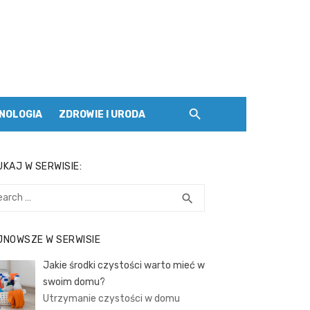
NOLOGIA
ZDROWIE I URODA
KAJ W SERWISIE:
rch
SEARCH
search
JNOWSZE W SERWISIE
Jakie środki czystości warto mieć w
swoim domu?
Utrzymanie czystości w domu