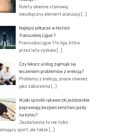
Rolety okienne stanowią
nieodłączny element aranżacji
[…]
Najlepsi piłkarze w historii
francuskiej Ligue 1
Francuska Ligue 1 to liga, która
przez lata zyskała
[…]
Czy lekarz urolog zajmuje się
leczeniem problemów z erekcją?
Problemy z erekcją, znane również
jako zaburzenia
[…]
W jaki sposób rękawiczki jeździeckie
poprawiają bezpieczeństwo jazdy
na koniu?
Jazda konna to nie tylko
jonujący sport, ale także
[…]