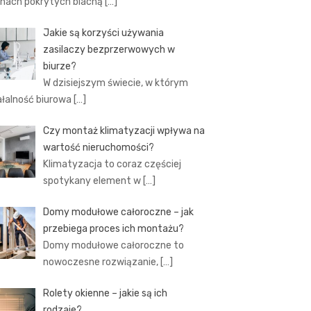
hach pokrytych blachą
[…]
Jakie są korzyści używania
zasilaczy bezprzerwowych w
biurze?
W dzisiejszym świecie, w którym
ałalność biurowa
[…]
Czy montaż klimatyzacji wpływa na
wartość nieruchomości?
Klimatyzacja to coraz częściej
spotykany element w
[…]
Domy modułowe całoroczne – jak
przebiega proces ich montażu?
Domy modułowe całoroczne to
nowoczesne rozwiązanie,
[…]
Rolety okienne – jakie są ich
rodzaje?