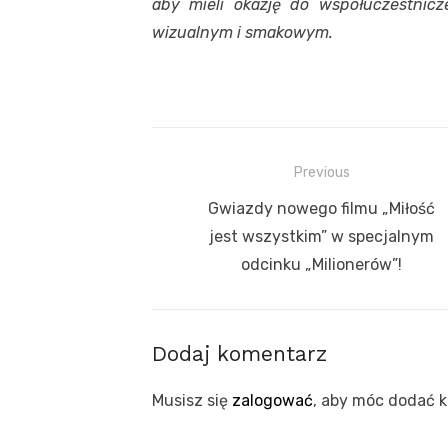
aby mieli okazję do współuczestni
wizualnym i smakowym.
Nawigacja
Previous
wpisu
Previous
Gwiazdy nowego filmu „Miłość
post:
jest wszystkim” w specjalnym
odcinku „Milionerów”!
Dodaj komentarz
Musisz się
zalogować
, aby móc dodać 