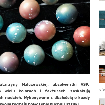
tarzyny Malczewskiej, absolwentki ASP.
ofe
o wielu kolorach i fakturach, zaskakują
h nadzień. Wykonywane z dbałością o każdy
swoim rodzaju połączenie kuchni i sztuki.