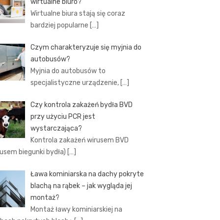
wirtualne biuro?
Wirtualne biura stają się coraz
bardziej popularne
[…]
Czym charakteryzuje się myjnia do
autobusów?
Myjnia do autobusów to
specjalistyczne urządzenie,
[…]
Czy kontrola zakażeń bydła BVD
przy użyciu PCR jest
wystarczająca?
Kontrola zakażeń wirusem BVD
rusem biegunki bydła)
[…]
Ława kominiarska na dachy pokryte
blachą na rąbek – jak wygląda jej
montaż?
Montaż ławy kominiarskiej na