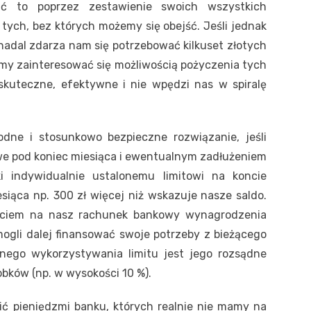
obić to poprzez zestawienie swoich wszystkich
ych, bez których możemy się obejść. Jeśli jednak
 nadal zdarza nam się potrzebować kilkuset złotych
my zainteresować się możliwością pożyczenia tych
skuteczne, efektywne i nie wpędzi nas w spiralę
dne i stosunkowo bezpieczne rozwiązanie, jeśli
e pod koniec miesiąca i ewentualnym zadłużeniem
i indywidualnie ustalonemu limitowi na koncie
iąca np. 300 zł więcej niż wskazuje nasze saldo.
ięciem na nasz rachunek bankowy wynagrodzenia
ogli dalej finansować swoje potrzeby z bieżącego
nego wykorzystywania limitu jest jego rozsądne
bków (np. w wysokości 10 %).
ić pieniędzmi banku, których realnie nie mamy na