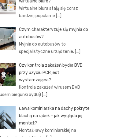
wirtualne biuro?
Wirtualne biura stają się coraz
bardziej popularne
[…]
Czym charakteryzuje się myjnia do
autobusów?
Myjnia do autobusów to
specjalistyczne urządzenie,
[…]
Czy kontrola zakażeń bydła BVD
przy użyciu PCR jest
wystarczająca?
Kontrola zakażeń wirusem BVD
rusem biegunki bydła)
[…]
Ława kominiarska na dachy pokryte
blachą na rąbek – jak wygląda jej
montaż?
Montaż ławy kominiarskiej na