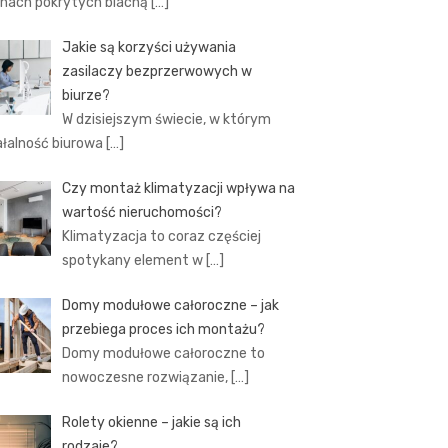
hach pokrytych blachą
[…]
Jakie są korzyści używania
zasilaczy bezprzerwowych w
biurze?
W dzisiejszym świecie, w którym
ałalność biurowa
[…]
Czy montaż klimatyzacji wpływa na
wartość nieruchomości?
Klimatyzacja to coraz częściej
spotykany element w
[…]
Domy modułowe całoroczne – jak
przebiega proces ich montażu?
Domy modułowe całoroczne to
nowoczesne rozwiązanie,
[…]
Rolety okienne – jakie są ich
rodzaje?