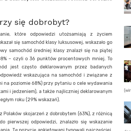
rzy się dobrobyt?
anie, które odpowiedzi utożsamiają z życiem
kazał się samochód klasy luksusowej, wskazało go
y samochód średniej klasy znalazł się na piątej
28% – czyli o 36 punktów procentowych mniej. To
chód jest często deklarowanym przez badanych
dpowiedź wskazująca na samochód i związane z
mi na poziomie 68%) przy pytaniu o cele wydawania
(wi
ami i jedzeniem), a także najliczniej deklarowanym
egłym roku (29% wskazań).
z Polaków skojarzeń z dobrobytem (63%), z różnicą
o pierwszej odpowiedzi, znalazło się wskazanie
nia. Tę pozycję ankietowani typowali najczęściej,