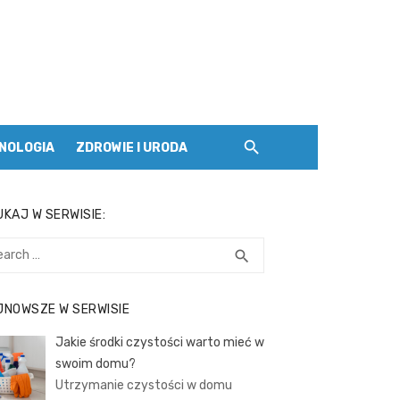
NOLOGIA
ZDROWIE I URODA
KAJ W SERWISIE:
rch
SEARCH
search
JNOWSZE W SERWISIE
Jakie środki czystości warto mieć w
swoim domu?
Utrzymanie czystości w domu