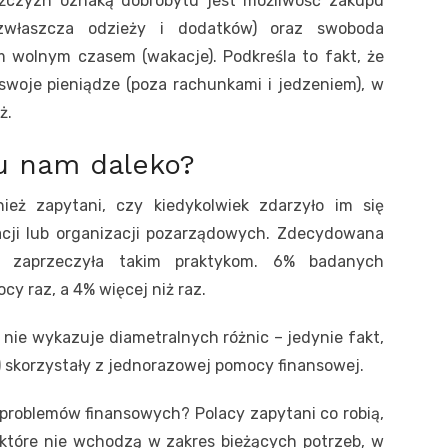
żczyzn oznaką dobrobytu jest możliwość zakupu
właszcza odzieży i dodatków) oraz swoboda
 wolnym czasem (wakacje). Podkreśla to fakt, że
woje pieniądze (poza rachunkami i jedzeniem), w
ż.
tu nam daleko?
ież zapytani, czy kiedykolwiek zdarzyło im się
cji lub organizacji pozarządowych. Zdecydowana
, zaprzeczyła takim praktykom. 6% badanych
ocy raz, a 4% więcej niż raz.
 nie wykazuje diametralnych różnic – jedynie fakt,
.) skorzystały z jednorazowej pomocy finansowej.
problemów finansowych? Polacy zapytani co robią,
, które nie wchodzą w zakres bieżących potrzeb, w