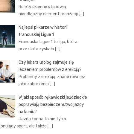
Rolety okienne stanowią
nieodłączny element aranżacji
[…]
Najlepsi piłkarze w historii
francuskiej Ligue 1
Francuska Ligue 1 to liga, która
przez lata zyskała
[…]
Czy lekarz urolog zajmuje się
leczeniem problemów z erekcją?
Problemy z erekcją, znane również
jako zaburzenia
[…]
W jaki sposób rękawiczki jeździeckie
poprawiają bezpieczeństwo jazdy
na koniu?
Jazda konna to nie tylko
jonujący sport, ale także
[…]