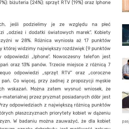
%); biżuteria (24%); sprzęt RTV (19%) oraz Iphone
ch, jeśli podzielimy je ze względu na płeć
i „odzież i dodatki światowych marek”. Kobiety
zyźni w 28%. Różnica wyniosła aż 17 punktów
y której widzimy największy rozdźwięk (9 punktów
 odpowiedzi „Iphone”. Nowoczesny telefon jest
ań oraz 13% panów. Trzecie miejsce z różnicą 7
equo odpowiedzi „sprzęt RTV” oraz „coroczne
 pań. Co więcej, przy żadnej z propozycji męskie
cych wskazań. Można zatem wysnuć wniosek, że
o-materialnej przez pryzmat posiadanych dóbr jest
 Przy odpowiedziach z największą różnicą punktów
órych płaszczyznach priorytety kobiet w dążeniu
zyzn. W badaniu można zauważyć, że dla kobiet
pas