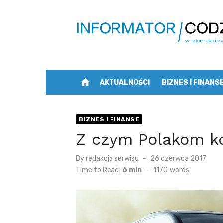
Skip
to
content
home
AKTUALNOŚCI
BIZNES I FINANS
BIZNES I FINANSE
Z czym Polakom ko
Posted
By
redakcja serwisu
26 czerwca 2017
on
Time to Read:
6 min
-
1170
words