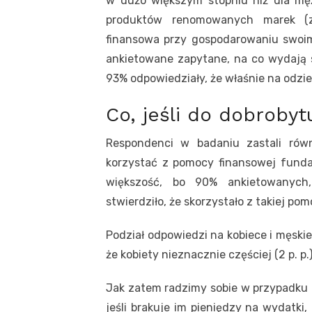
w dużo większym stopniu niż dla mę
produktów renomowanych marek (z
finansowa przy gospodarowaniu swoim
ankietowane zapytane, na co wydają s
93% odpowiedziały, że właśnie na odzie
Co, jeśli do dobroby
Respondenci w badaniu zastali równ
korzystać z pomocy finansowej funda
większość, bo 90% ankietowanych
stwierdziło, że skorzystało z takiej pom
Podział odpowiedzi na kobiece i męskie
że kobiety nieznacznie częściej (2 p. p
Jak zatem radzimy sobie w przypadku 
jeśli brakuje im pieniędzy na wydatki