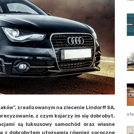
aków”, zrealizowanym na zlecenie Lindorff SA,
ofe
precyzowanie, z czym kojarzy im się dobrobyt.
acjami są luksusowy samochód oraz własne
w z dobrobytem utożsamia również coroczne