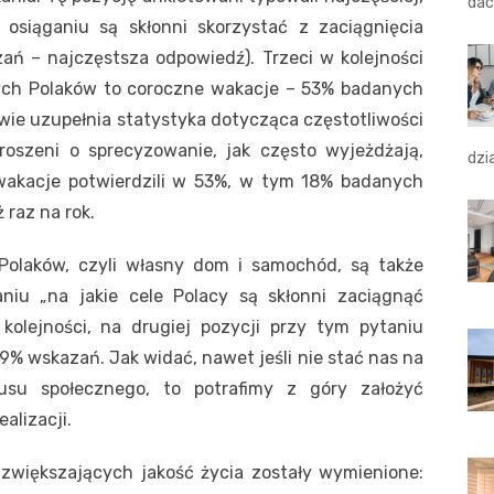
dac
 osiąganiu są skłonni skorzystać z zaciągnięcia
ń – najczęstsza odpowiedź). Trzeci w kolejności
ch Polaków to coroczne wakacje – 53% badanych
awie uzupełnia statystyka dotycząca częstotliwości
oszeni o sprecyzowanie, jak często wyjeżdżają,
dzi
wakacje potwierdzili w 53%, w tym 18% badanych
 raz na rok.
Polaków, czyli własny dom i samochód, są także
niu „na jakie cele Polacy są skłonni zaciągnąć
olejności, na drugiej pozycji przy tym pytaniu
9% wskazań. Jak widać, nawet jeśli nie stać nas na
usu społecznego, to potrafimy z góry założyć
alizacji.
zwiększających jakość życia zostały wymienione: