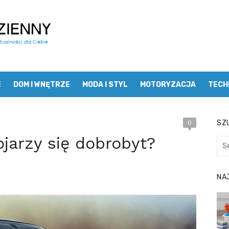
E
DOM I WNĘTRZE
MODA I STYL
MOTORYZACJA
TECH
SZU
0
jarzy się dobrobyt?
Sea
for:
NA