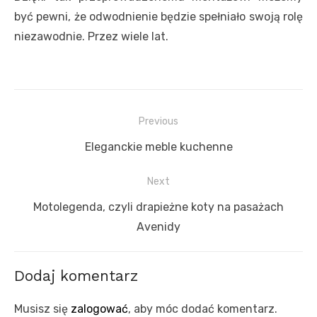
być pewni, że odwodnienie będzie spełniało swoją rolę
niezawodnie. Przez wiele lat.
Nawigacja
Previous
wpisu
Previous
Eleganckie meble kuchenne
post:
Next
Next
Motolegenda, czyli drapieżne koty na pasażach
post:
Avenidy
Dodaj komentarz
Musisz się
zalogować
, aby móc dodać komentarz.