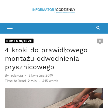
Skip
to
content
DOM I WNĘTRZE
0
4 kroki do prawidłowego
montażu odwodnienia
prysznicowego
Posted
By
redakcja
2 kwietnia 2019
on
Time to Read:
2 min
-
415
words