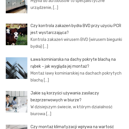
Myjnia do autobusów to specjalistyczne
urządzenie,
[…]
Czy kontrola zakażeń bydła BVD przy użyciu PCR
jest wystarczająca?
Kontrola zakażeń wirusem BVD (wirusem biegunki
bydła)
[…]
Ława kominiarska na dachy pokryte blachą na
rąbek – jak wygląda jej montaż?
Montaż ławy kominiarskiej na dachach pokrytych
blachą
[…]
Jakie są korzyści używania zasilaczy
bezprzerwowych w biurze?
W dzisiejszym świecie, w którym działalność
biurowa
[…]
Czy montaż klimatyzacji wpływa na wartość