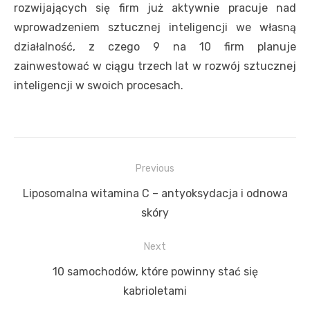
rozwijających się firm już aktywnie pracuje nad
wprowadzeniem sztucznej inteligencji we własną
działalność, z czego 9 na 10 firm planuje
zainwestować w ciągu trzech lat w rozwój sztucznej
inteligencji w swoich procesach.
Nawigacja
Previous
wpisu
Previous
Liposomalna witamina C – antyoksydacja i odnowa
post:
skóry
Next
Next
10 samochodów, które powinny stać się
post:
kabrioletami