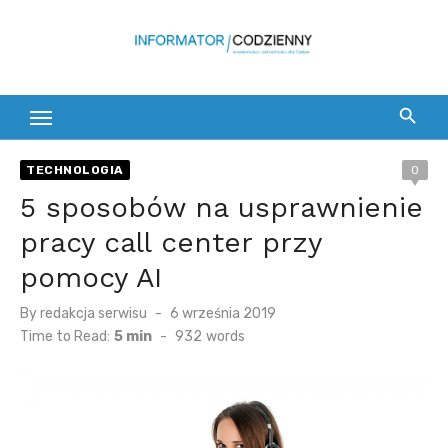
Skip
to
content
TECHNOLOGIA
0
5 sposobów na usprawnienie
pracy call center przy
pomocy AI
Posted
By
redakcja serwisu
6 września 2019
on
Time to Read:
5 min
-
932
words