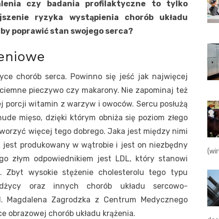
lenia czy badania profilaktyczne to tylko
szenie ryzyka wystąpienia chorób układu
, by poprawić stan swojego serca?
ieniowe
yce chorób serca. Powinno się jeść jak najwięcej
 ciemne pieczywo czy makarony. Nie zapominaj też
 porcji witamin z warzyw i owoców. Sercu posłużą
chude mięso, dzięki którym obniża się poziom złego
worzyć więcej tego dobrego. Jaka jest między nimi
DL jest produkowany w wątrobie i jest on niezbędny
(wi
go złym odpowiednikiem jest LDL, który stanowi
. Zbyt wysokie stężenie cholesterolu tego typu
żdżycy oraz innych chorób układu sercowo-
d. Magdalena Zagrodzka z Centrum Medycznego
yce obrazowej chorób układu krążenia.