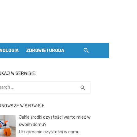
NOLOGIA
ZDROWIE I URODA
KAJ W SERWISIE:
rch
SEARCH
search
JNOWSZE W SERWISIE
Jakie środki czystości warto mieć w
swoim domu?
Utrzymanie czystości w domu