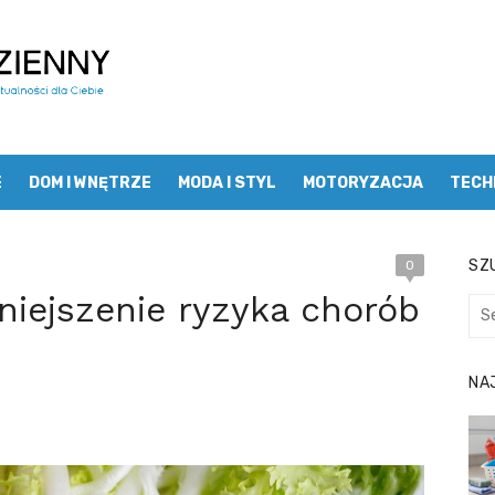
E
DOM I WNĘTRZE
MODA I STYL
MOTORYZACJA
TECH
SZU
0
iejszenie ryzyka chorób
Sea
for:
NA