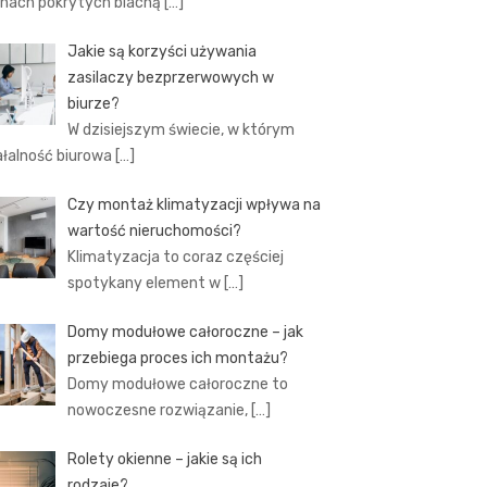
hach pokrytych blachą
[…]
Jakie są korzyści używania
zasilaczy bezprzerwowych w
biurze?
W dzisiejszym świecie, w którym
ałalność biurowa
[…]
Czy montaż klimatyzacji wpływa na
wartość nieruchomości?
Klimatyzacja to coraz częściej
spotykany element w
[…]
Domy modułowe całoroczne – jak
przebiega proces ich montażu?
Domy modułowe całoroczne to
nowoczesne rozwiązanie,
[…]
Rolety okienne – jakie są ich
rodzaje?