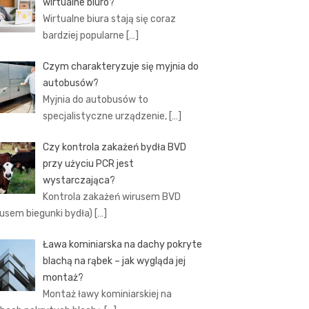
wirtualne biuro?
Wirtualne biura stają się coraz
bardziej popularne
[…]
Czym charakteryzuje się myjnia do
autobusów?
Myjnia do autobusów to
specjalistyczne urządzenie,
[…]
Czy kontrola zakażeń bydła BVD
przy użyciu PCR jest
wystarczająca?
Kontrola zakażeń wirusem BVD
rusem biegunki bydła)
[…]
Ława kominiarska na dachy pokryte
blachą na rąbek – jak wygląda jej
montaż?
Montaż ławy kominiarskiej na