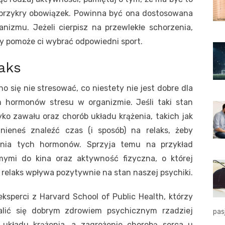
 przykry obowiązek. Powinna być ona dostosowana
nizmu. Jeżeli cierpisz na przewlekłe schorzenia,
óry pomoże ci wybrać odpowiedni sport.
aks
 się nie stresować, co niestety nie jest dobre dla
m hormonów stresu w organizmie. Jeśli taki stan
yko zawału oraz chorób układu krążenia, takich jak
inieneś znaleźć czas (i sposób) na relaks, żeby
ania tych hormonów. Sprzyja temu na przykład
mymi do kina oraz aktywność fizyczna, o której
że relaks wpływa pozytywnie na stan naszej psychiki.
ksperci z Harvard School of Public Health, którzy
alić się dobrym zdrowiem psychicznym rzadziej
pas
 układu krążenia, a zagrożenie chorobą serca u