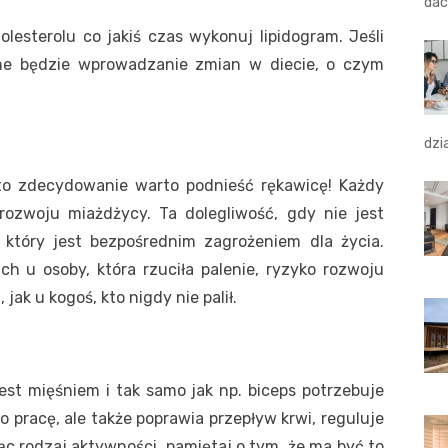
dac
esterolu co jakiś czas wykonuj lipidogram. Jeśli
zne będzie wprowadzanie zmian w diecie, o czym
dzi
 to zdecydowanie warto podnieść rękawicę! Każdy
ozwoju miażdżycy. Ta dolegliwość, gdy nie jest
 który jest bezpośrednim zagrożeniem dla życia.
ach u osoby, która rzuciła palenie, ryzyko rozwoju
jak u kogoś, kto nigdy nie palił.
est mięśniem i tak samo jak np. biceps potrzebuje
o pracę, ale także poprawia przepływ krwi, reguluje
jąc rodzaj aktywności, pamiętaj o tym, że ma być to