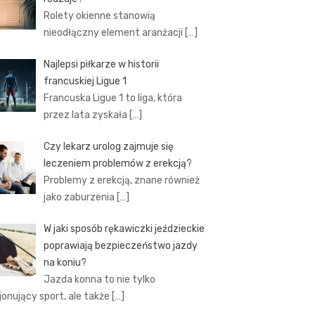
Rolety okienne stanowią
nieodłączny element aranżacji
[…]
Najlepsi piłkarze w historii
francuskiej Ligue 1
Francuska Ligue 1 to liga, która
przez lata zyskała
[…]
Czy lekarz urolog zajmuje się
leczeniem problemów z erekcją?
Problemy z erekcją, znane również
jako zaburzenia
[…]
W jaki sposób rękawiczki jeździeckie
poprawiają bezpieczeństwo jazdy
na koniu?
Jazda konna to nie tylko
jonujący sport, ale także
[…]