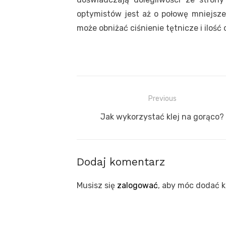
optymistów jest aż o połowę mniejsze
może obniżać ciśnienie tętnicze i ilość
Nawigacja
Previous
wpisu
Previous
Jak wykorzystać klej na gorąco?
post:
Dodaj komentarz
Musisz się
zalogować
, aby móc dodać 