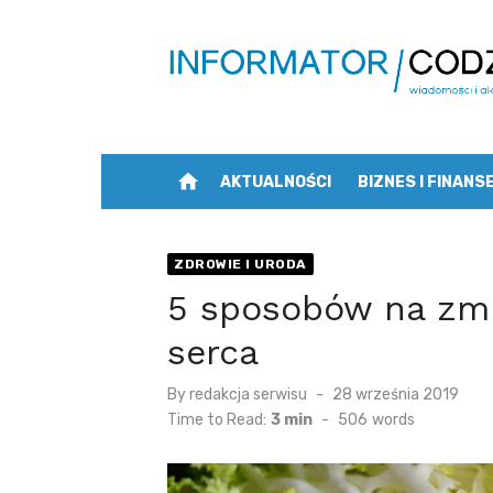
Skip
to
content
home
AKTUALNOŚCI
BIZNES I FINANS
ZDROWIE I URODA
5 sposobów na zmn
serca
Posted
By
redakcja serwisu
28 września 2019
on
Time to Read:
3 min
-
506
words