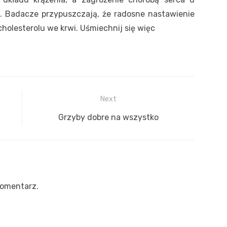
. Badacze przypuszczają, że radosne nastawienie
 cholesterolu we krwi. Uśmiechnij się więc
Next
Next
Grzyby dobre na wszystko
post:
komentarz.