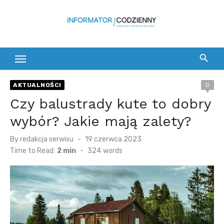
Skip
to
content
AKTUALNOŚCI
0
Czy balustrady kute to dobry
wybór? Jakie mają zalety?
Posted
By
redakcja serwisu
19 czerwca 2023
on
Time to Read:
2 min
-
324
words