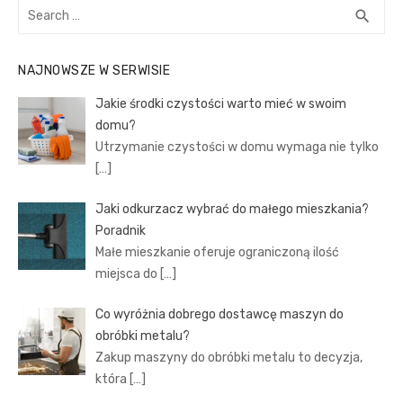
Search
SEA
search
for:
NAJNOWSZE W SERWISIE
Jakie środki czystości warto mieć w swoim
domu?
Utrzymanie czystości w domu wymaga nie tylko
[…]
Jaki odkurzacz wybrać do małego mieszkania?
Poradnik
Małe mieszkanie oferuje ograniczoną ilość
miejsca do
[…]
Co wyróżnia dobrego dostawcę maszyn do
obróbki metalu?
Zakup maszyny do obróbki metalu to decyzja,
która
[…]