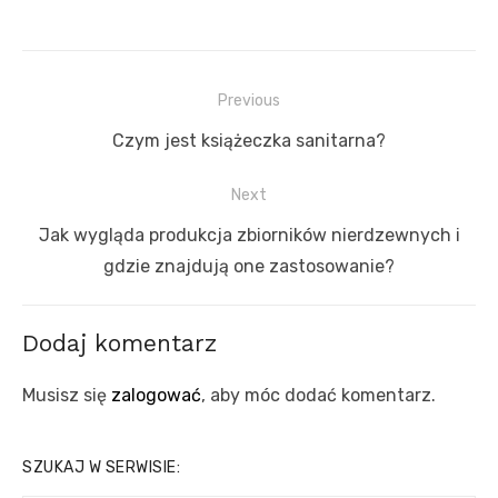
Nawigacja
Previous
wpisu
Previous
Czym jest książeczka sanitarna?
post:
Next
Next
Jak wygląda produkcja zbiorników nierdzewnych i
post:
gdzie znajdują one zastosowanie?
Dodaj komentarz
Musisz się
zalogować
, aby móc dodać komentarz.
SZUKAJ W SERWISIE: