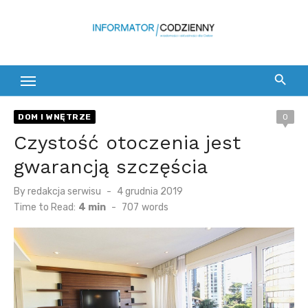
Skip
to
content
DOM I WNĘTRZE
0
Czystość otoczenia jest
gwarancją szczęścia
Posted
By
redakcja serwisu
4 grudnia 2019
on
Time to Read:
4 min
-
707
words