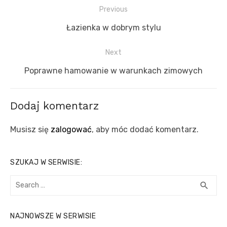
Nawigacja
Previous
wpisu
Previous
Łazienka w dobrym stylu
post:
Next
Next
Poprawne hamowanie w warunkach zimowych
post:
Dodaj komentarz
Musisz się
zalogować
, aby móc dodać komentarz.
SZUKAJ W SERWISIE:
Search
SEA
search
for:
NAJNOWSZE W SERWISIE