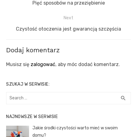
wpisu
Previous
Pięć sposobów na przeziębienie
post:
Next
Next
Czystość otoczenia jest gwarancją szczęścia
post:
Dodaj komentarz
Musisz się
zalogować
, aby móc dodać komentarz.
SZUKAJ W SERWISIE:
Search
SEA
search
for:
NAJNOWSZE W SERWISIE
Jakie środki czystości warto mieć w swoim
domu?