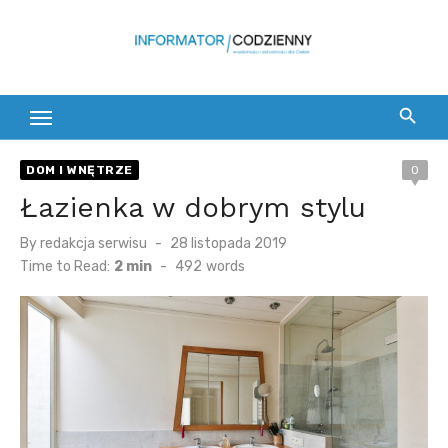
Skip
to
content
DOM I WNĘTRZE
0
Łazienka w dobrym stylu
Posted
By
redakcja serwisu
28 listopada 2019
on
Time to Read:
2 min
-
492
words