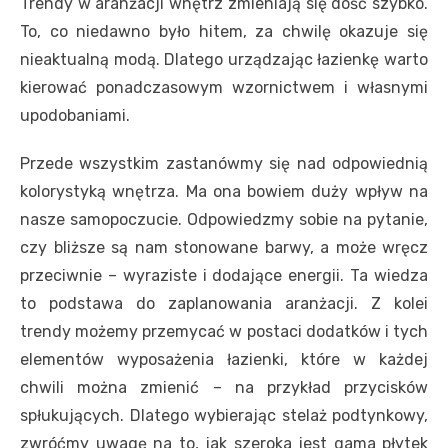
Trendy w aranżacji wnętrz zmieniają się dość szybko.
To, co niedawno było hitem, za chwilę okazuje się
nieaktualną modą. Dlatego urządzając łazienkę warto
kierować ponadczasowym wzornictwem i własnymi
upodobaniami.
Przede wszystkim zastanówmy się nad odpowiednią
kolorystyką wnętrza. Ma ona bowiem duży wpływ na
nasze samopoczucie. Odpowiedzmy sobie na pytanie,
czy bliższe są nam stonowane barwy, a może wręcz
przeciwnie – wyraziste i dodające energii. Ta wiedza
to podstawa do zaplanowania aranżacji. Z kolei
trendy możemy przemycać w postaci dodatków i tych
elementów wyposażenia łazienki, które w każdej
chwili można zmienić – na przykład przycisków
spłukujących. Dlatego wybierając stelaż podtynkowy,
zwróćmy uwagę na to, jak szeroka jest gama płytek