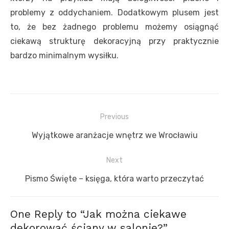
problemy z oddychaniem. Dodatkowym plusem jest
to, że bez żadnego problemu możemy osiągnąć
ciekawą strukturę dekoracyjną przy praktycznie
bardzo minimalnym wysiłku.
Nawigacja
Previous
wpisu
Previous
Wyjątkowe aranżacje wnętrz we Wrocławiu
post:
Next
Next
Pismo Święte – księga, która warto przeczytać
post:
One Reply to “Jak można ciekawe
dekorować ściany w salonie?”