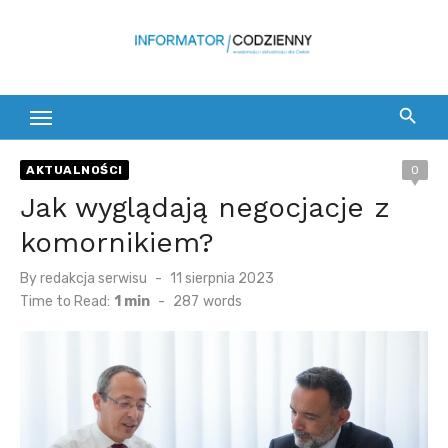
Skip
to
content
AKTUALNOŚCI
0
Jak wyglądają negocjacje z
komornikiem?
Posted
By
redakcja serwisu
11 sierpnia 2023
on
Time to Read:
1 min
-
287
words