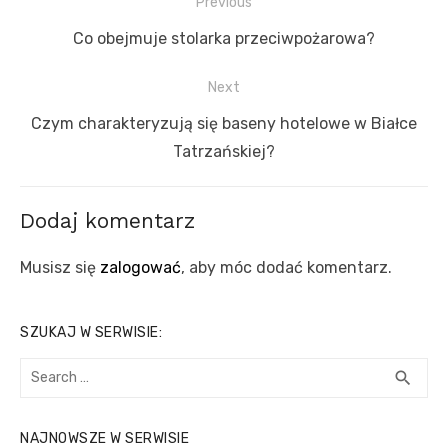
Nawigacja
Previous
wpisu
Previous
Co obejmuje stolarka przeciwpożarowa?
post:
Next
Next
Czym charakteryzują się baseny hotelowe w Białce
post:
Tatrzańskiej?
Dodaj komentarz
Musisz się
zalogować
, aby móc dodać komentarz.
SZUKAJ W SERWISIE:
Search
SEA
search
for:
NAJNOWSZE W SERWISIE