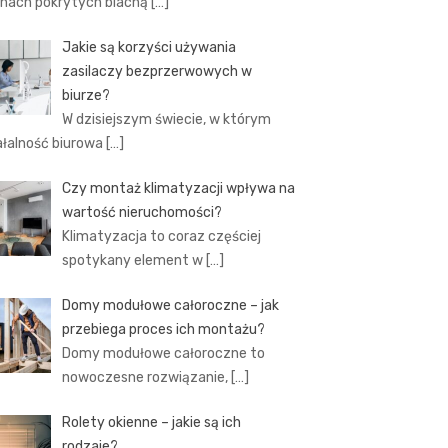
hach pokrytych blachą
[…]
Jakie są korzyści używania
zasilaczy bezprzerwowych w
biurze?
W dzisiejszym świecie, w którym
ałalność biurowa
[…]
Czy montaż klimatyzacji wpływa na
wartość nieruchomości?
Klimatyzacja to coraz częściej
spotykany element w
[…]
Domy modułowe całoroczne – jak
przebiega proces ich montażu?
Domy modułowe całoroczne to
nowoczesne rozwiązanie,
[…]
Rolety okienne – jakie są ich
rodzaje?