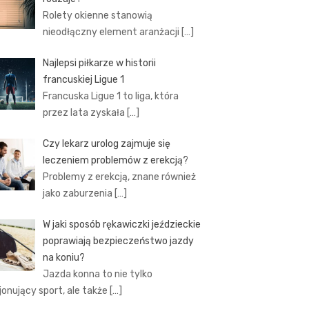
Rolety okienne stanowią
nieodłączny element aranżacji
[…]
Najlepsi piłkarze w historii
francuskiej Ligue 1
Francuska Ligue 1 to liga, która
przez lata zyskała
[…]
Czy lekarz urolog zajmuje się
leczeniem problemów z erekcją?
Problemy z erekcją, znane również
jako zaburzenia
[…]
W jaki sposób rękawiczki jeździeckie
poprawiają bezpieczeństwo jazdy
na koniu?
Jazda konna to nie tylko
jonujący sport, ale także
[…]