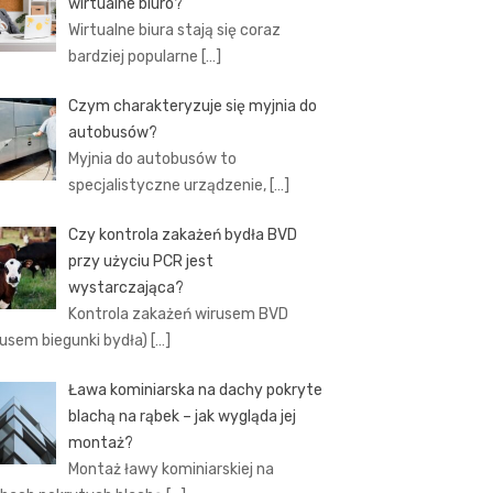
wirtualne biuro?
Wirtualne biura stają się coraz
bardziej popularne
[…]
Czym charakteryzuje się myjnia do
autobusów?
Myjnia do autobusów to
specjalistyczne urządzenie,
[…]
Czy kontrola zakażeń bydła BVD
przy użyciu PCR jest
wystarczająca?
Kontrola zakażeń wirusem BVD
rusem biegunki bydła)
[…]
Ława kominiarska na dachy pokryte
blachą na rąbek – jak wygląda jej
montaż?
Montaż ławy kominiarskiej na