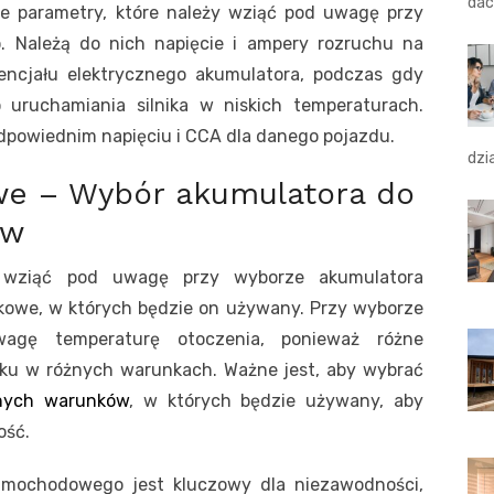
dac
ne parametry, które należy wziąć pod uwagę przy
 Należą do nich napięcie i ampery rozruchu na
tencjału elektrycznego akumulatora, podczas gdy
 uruchamiania silnika w niskich temperaturach.
dpowiednim napięciu i CCA dla danego pojazdu.
dzi
we – Wybór akumulatora do
ów
y wziąć pod uwagę przy wyborze akumulatora
owe, w których będzie on używany. Przy wyborze
agę temperaturę otoczenia, ponieważ różne
ku w różnych warunkach. Ważne jest, aby wybrać
nych warunków
, w których będzie używany, aby
ość.
amochodowego jest kluczowy dla niezawodności,