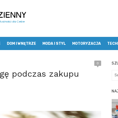
E
DOM I WNĘTRZE
MODA I STYL
MOTORYZACJA
TECH
SZU
0
agę podczas zakupu
Sea
for:
NA