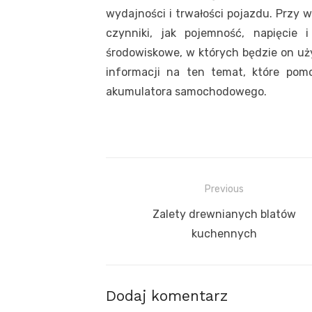
wydajności i trwałości pojazdu. Przy 
czynniki, jak pojemność, napięcie
środowiskowe, w których będzie on uży
informacji na ten temat, które pom
akumulatora samochodowego.
Nawigacja
Previous
wpisu
Previous
Zalety drewnianych blatów
post:
kuchennych
Dodaj komentarz