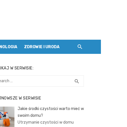
NOLOGIA
ZDROWIE I URODA
KAJ W SERWISIE:
rch
SEARCH
search
JNOWSZE W SERWISIE
Jakie środki czystości warto mieć w
swoim domu?
Utrzymanie czystości w domu