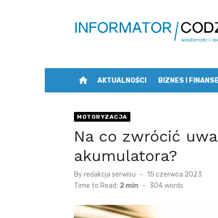
Skip
to
content
home
AKTUALNOŚCI
BIZNES I FINANS
MOTORYZACJA
Na co zwrócić uw
akumulatora?
Posted
By
redakcja serwisu
15 czerwca 2023
on
Time to Read:
2 min
-
304
words