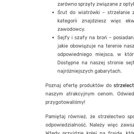
zarówno sprzęty związane z optyką
Śrut do wiatrówki – strzelanie
kategorii znajdziesz więc ek
zawodowcy.
Sejfy i szafy na broń – posiadan
jakie obowiązuje na terenie nas
odpowiedniego miejsca, w któ
Dostępne na naszej stronie sej
najróżniejszych gabarytach.
Poznaj ofertę produktów do
strzelec
naszym atrakcyjnym cenom. Odwiedź
przygotowaliśmy!
Pamiętaj również, że strzelectwo sp
odpowiedzialność. Należy więc zawsz
Wtedy przyjdzie kolej na frajdę, kt