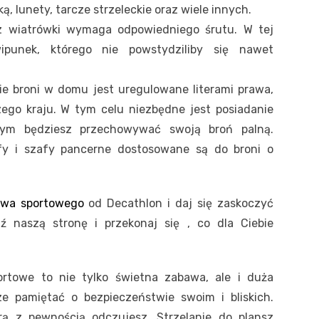
, lunety, tarcze strzeleckie oraz wiele innych.
 z wiatrówki wymaga odpowiedniego śrutu. W tej
wipunek, którego nie powstydziliby się nawet
ie broni w domu jest uregulowane literami prawa,
zego kraju. W tym celu niezbędne jest posiadanie
rym będziesz przechowywać swoją broń palną.
fy i szafy pancerne dostosowane są do broni o
twa sportowego
od Decathlon i daj się zaskoczyć
 naszą stronę i przekonaj się , co dla Ciebie
ortowe to nie tylko świetna zabawa, ale i duża
e pamiętać o bezpieczeństwie swoim i bliskich.
órą z pewnością odczujesz. Strzelanie do plansz