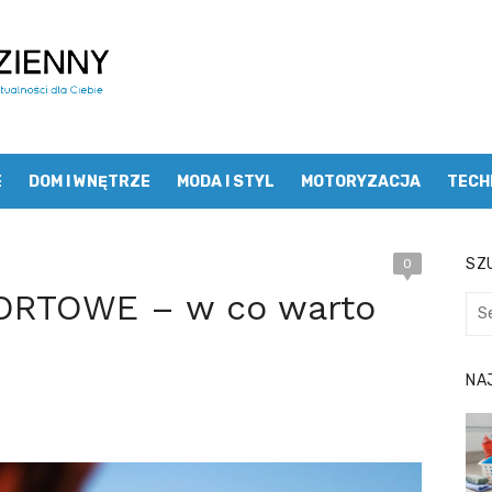
E
DOM I WNĘTRZE
MODA I STYL
MOTORYZACJA
TECH
SZU
0
RTOWE – w co warto
Sea
for:
NA