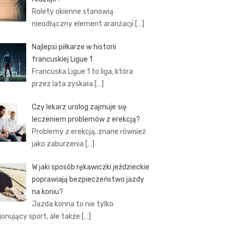
Rolety okienne stanowią
nieodłączny element aranżacji
[…]
Najlepsi piłkarze w historii
francuskiej Ligue 1
Francuska Ligue 1 to liga, która
przez lata zyskała
[…]
Czy lekarz urolog zajmuje się
leczeniem problemów z erekcją?
Problemy z erekcją, znane również
jako zaburzenia
[…]
W jaki sposób rękawiczki jeździeckie
poprawiają bezpieczeństwo jazdy
na koniu?
Jazda konna to nie tylko
jonujący sport, ale także
[…]