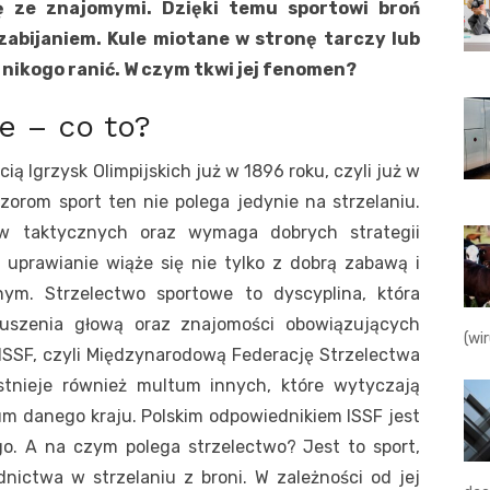
ę ze znajomymi. Dzięki temu sportowi broń
 zabijaniem. Kule miotane w stronę tarczy lub
nikogo ranić. W czym tkwi jej fenomen?
e – co to?
ią Igrzysk Olimpijskich już w 1896 roku, czyli już w
ozorom sport ten nie polega jedynie na strzelaniu.
w taktycznych oraz wymaga dobrych strategii
 uprawianie wiąże się nie tylko z dobrą zabawą i
ym. Strzelectwo sportowe to dyscyplina, która
szenia głową oraz znajomości obowiązujących
(wi
ISSF, czyli Międzynarodową Federację Strzelectwa
istnieje również multum innych, które wytyczają
ium danego kraju. Polskim odpowiednikiem ISSF jest
o. A na czym polega strzelectwo? Jest to sport,
nictwa w strzelaniu z broni. W zależności od jej