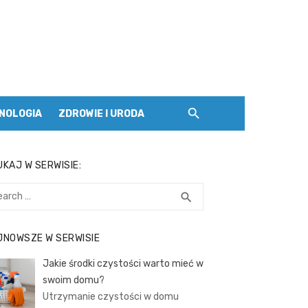
NOLOGIA
ZDROWIE I URODA
KAJ W SERWISIE:
rch
SEARCH
search
JNOWSZE W SERWISIE
Jakie środki czystości warto mieć w
swoim domu?
Utrzymanie czystości w domu