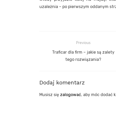
uzależnia – po pierwszym oddanym strz
Nawigacja
Previous
wpisu
Previous
Traficar dla firm – jakie są zalety
post:
tego rozwiązania?
Dodaj komentarz
Musisz się
zalogować
, aby móc dodać 