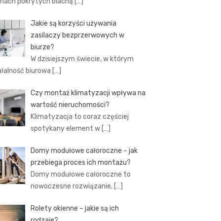
hach pokrytych blachą
[…]
Jakie są korzyści używania
zasilaczy bezprzerwowych w
biurze?
W dzisiejszym świecie, w którym
ałalność biurowa
[…]
Czy montaż klimatyzacji wpływa na
wartość nieruchomości?
Klimatyzacja to coraz częściej
spotykany element w
[…]
Domy modułowe całoroczne – jak
przebiega proces ich montażu?
Domy modułowe całoroczne to
nowoczesne rozwiązanie,
[…]
Rolety okienne – jakie są ich
rodzaje?