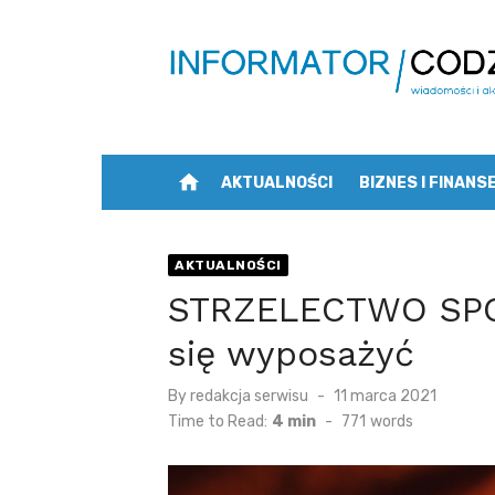
Skip
to
content
home
AKTUALNOŚCI
BIZNES I FINANS
AKTUALNOŚCI
STRZELECTWO SPO
się wyposażyć
Posted
By
redakcja serwisu
11 marca 2021
on
Time to Read:
4 min
-
771
words