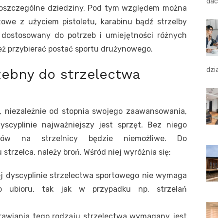
dac
a poszczególne dziedziny. Pod tym względem można
towe z użyciem pistoletu, karabinu bądź strzelby
t dostosowany do potrzeb i umiejętności różnych
eż przybierać postać sportu drużynowego.
dzi
rzebny do strzelectwa
, niezależnie od stopnia swojego zaawansowania,
scyplinie najważniejszy jest sprzęt. Bez niego
ików na strzelnicy będzie niemożliwe. Do
strzelca, należy broń.
Wśród niej wyróżnia się:
 tej dyscyplinie strzelectwa sportowego nie wymaga
go ubioru, tak jak w przypadku np. strzelań
prawiania tego rodzaju strzelectwa wymagany jest