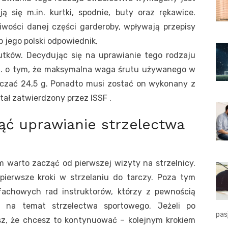
ją się m.in. kurtki, spodnie, buty oraz rękawice.
wości danej części garderoby, wpływają przepisy
 jego polski odpowiednik,
zutków. Decydując się na uprawianie tego rodzaju
in. o tym, że maksymalna waga śrutu używanego w
raczać 24,5 g. Ponadto musi zostać on wykonany z
stał zatwierdzony przez ISSF .
ąć uprawianie strzelectwa
warto zacząć od pierwszej wizyty na strzelnicy.
pierwsze kroki w strzelaniu do tarczy. Poza tym
achowych rad instruktorów, którzy z pewnością
mi na temat strzelectwa sportowego. Jeżeli po
pas
esz, że chcesz to kontynuować – kolejnym krokiem