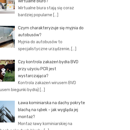
wirtualne biuro?
Wirtualne biura stają się coraz
bardziej popularne
[…]
Czym charakteryzuje się myjnia do
autobusów?
Myjnia do autobusów to
specjalistyczne urządzenie,
[…]
Czy kontrola zakażeń bydła BVD
przy użyciu PCR jest
wystarczająca?
Kontrola zakażeń wirusem BVD
rusem biegunki bydła)
[…]
Ława kominiarska na dachy pokryte
blachą na rąbek – jak wygląda jej
montaż?
Montaż ławy kominiarskiej na