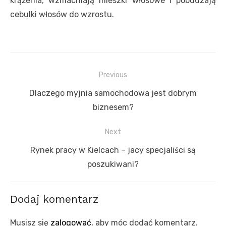
krążenia, wzmacniają mieszki włosowe i pobudzają
cebulki włosów do wzrostu.
Nawigacja
Previous
wpisu
Previous
Dlaczego myjnia samochodowa jest dobrym
post:
biznesem?
Next
Next
Rynek pracy w Kielcach – jacy specjaliści są
post:
poszukiwani?
Dodaj komentarz
Musisz się
zalogować
, aby móc dodać komentarz.