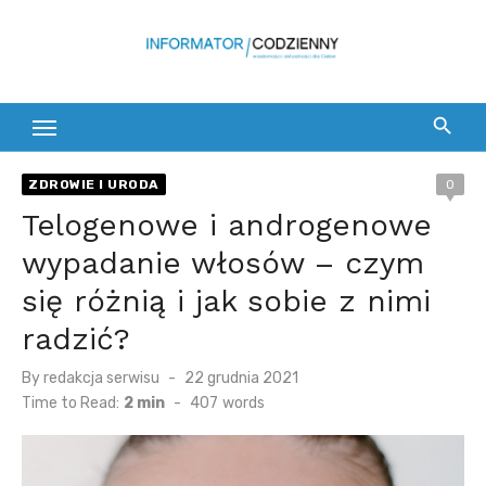
Skip
to
content
ZDROWIE I URODA
0
Telogenowe i androgenowe
wypadanie włosów – czym
się różnią i jak sobie z nimi
radzić?
Posted
By
redakcja serwisu
22 grudnia 2021
on
Time to Read:
2 min
-
407
words