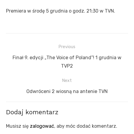
Premiera w środę 5 grudnia o godz. 21:30 w TVN.
Nawigacja
Previous
wpisu
Previous
Finał 9. edycji „The Voice of Poland”! 1 grudnia w
post:
TVP2
Next
Next
Odwróceni 2 wiosną na antenie TVN
post:
Dodaj komentarz
Musisz się
zalogować
, aby móc dodać komentarz.