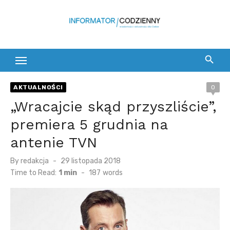
Skip
to
content
AKTUALNOŚCI
0
„Wracajcie skąd przyszliście”,
premiera 5 grudnia na
antenie TVN
Posted
By
redakcja
29 listopada 2018
on
Time to Read:
1 min
-
187
words