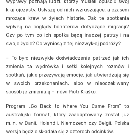
wyprawy poznają ludzi, którzy musieli opuścić swój
kraj ojczysty. Usłyszą od nich wzruszające, a czasem
mrożące krew w żyłach historie. Jak te spotkania
wpłyną na poglądy bohaterów dotyczące migracji?
Czy po tym co ich spotka będą inaczej patrzyli na
swoje życie? Co wyniosą z tej niezwykłej podróży?
– To było niezwykłe doświadczenie patrzeć jak ich
zmienia ta wędrówka i setki kolejnych rozmów i
spotkań, jakie przeżywają emocje, jak utwierdzają się
w swoich przekonaniach, albo w nieoczekiwany
sposób je zmieniają – mówi Piotr Kraśko.
Program „Go Back to Where You Came From” to
australijski format, który zaadaptowany został już
m.in. w Danii, Holandii, Niemczech czy Belgii. Polska
wersja będzie składała się z czterech odcinków.